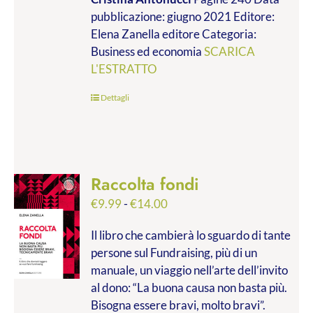
da
pubblicazione: giugno 2021 Editore:
€9.99
Elena Zanella editore Categoria:
a
Business ed economia
SCARICA
€28.00
L'ESTRATTO
Dettagli
Raccolta fondi
Fascia
€
9.99
-
€
14.00
di
Il libro che cambierà lo sguardo di tante
prezzo:
persone sul Fundraising, più di un
da
manuale, un viaggio nell’arte dell’invito
€9.99
al dono: “La buona causa non basta più.
a
Bisogna essere bravi, molto bravi”.
€14.00