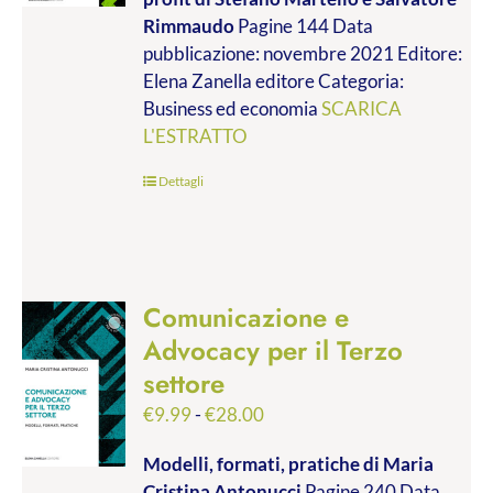
da
Rimmaudo
Pagine 144 Data
€9.99
pubblicazione: novembre 2021 Editore:
a
Elena Zanella editore Categoria:
€19.00
Business ed economia
SCARICA
L'ESTRATTO
Dettagli
Comunicazione e
Advocacy per il Terzo
settore
Fascia
€
9.99
-
€
28.00
di
Modelli, formati, pratiche
di Maria
prezzo:
Cristina Antonucci
Pagine 240 Data