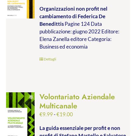
di
Organizzazioni non profit nel
prezzo:
cambiamento
di Federica De
da
Benedittis
Pagine 124 Data
€9.99
pubblicazione: giugno 2022 Editore:
a
Elena Zanella editore Categoria:
€17.00
Business ed economia
Dettagli
Volontariato Aziendale
Multicanale
Fascia
€
9.99
-
€
19.00
di
La guida essenziale per profit e non
prezzo:
profit
di Stefano Martello e Salvatore