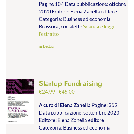
Pagine 104 Data pubblicazione: ottobre
2020 Editore: Elena Zanella editore
Categoria: Business ed economia
Brossura, con alette
Scarica e leggi
l'estratto
Dettagli
Startup Fundraising
Fascia
€
24.99
-
€
45.00
di
A cura di Elena Zanella
Pagine: 352
prezzo:
Data pubblicazione: settembre 2023
da
Editore: Elena Zanella editore
€24.99
Categoria: Business ed economia
a