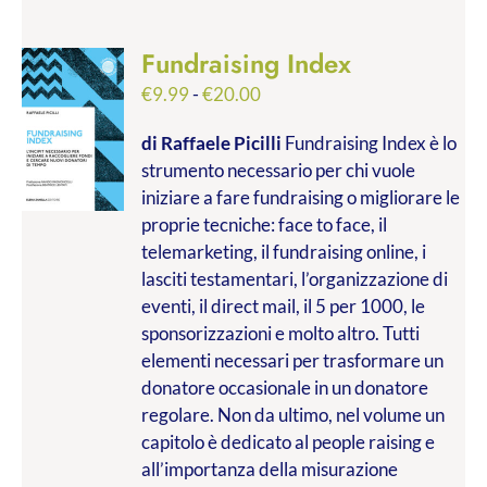
Fundraising Index
Fascia
€
9.99
-
€
20.00
di
di Raffaele Picilli
Fundraising Index è lo
prezzo:
strumento necessario per chi vuole
da
iniziare a fare fundraising o migliorare le
€9.99
proprie tecniche: face to face, il
a
telemarketing, il fundraising online, i
€20.00
lasciti testamentari, l’organizzazione di
eventi, il direct mail, il 5 per 1000, le
sponsorizzazioni e molto altro. Tutti
elementi necessari per trasformare un
donatore occasionale in un donatore
regolare. Non da ultimo, nel volume un
capitolo è dedicato al people raising e
all’importanza della misurazione