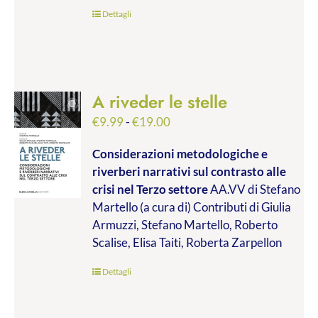
€45.00
Dettagli
A riveder le stelle
Fascia
€
9.99
-
€
19.00
di
Considerazioni metodologiche e
prezzo:
riverberi narrativi sul contrasto alle
da
crisi nel Terzo settore
AA.VV di Stefano
€9.99
Martello (a cura di) Contributi di Giulia
a
Armuzzi, Stefano Martello, Roberto
€19.00
Scalise, Elisa Taiti, Roberta Zarpellon
Dettagli