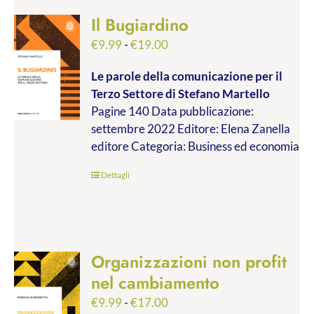
Il Bugiardino
Fascia
€
9.99
-
€
19.00
di
Le parole della comunicazione per il
prezzo:
Terzo Settore
di Stefano Martello
da
Pagine 140 Data pubblicazione:
€9.99
settembre 2022 Editore: Elena Zanella
a
editore Categoria: Business ed economia
€19.00
Dettagli
Organizzazioni non profit
nel cambiamento
Fascia
€
9.99
-
€
17.00