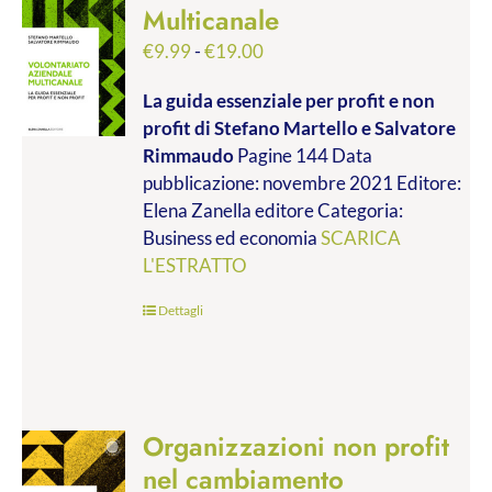
Multicanale
Fascia
€
9.99
-
€
19.00
di
La guida essenziale per profit e non
prezzo:
profit
di Stefano Martello e Salvatore
da
Rimmaudo
Pagine 144 Data
€9.99
pubblicazione: novembre 2021 Editore:
a
Elena Zanella editore Categoria:
€19.00
Business ed economia
SCARICA
L'ESTRATTO
Dettagli
Organizzazioni non profit
nel cambiamento