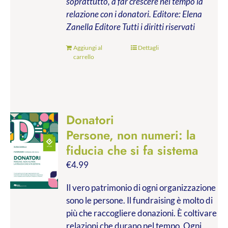
soprattutto, a far crescere nel tempo la
relazione con i donatori.
Editore: Elena
Zanella Editore
Tutti i diritti riservati
Aggiungi al
Dettagli
carrello
Donatori
Persone, non numeri: la
fiducia che si fa sistema
€
4.99
Il vero patrimonio di ogni organizzazione
sono le persone. Il fundraising è molto di
più che raccogliere donazioni. È coltivare
relazioni che durano nel tempo. Ogni