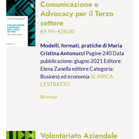
Comunicazione e
Advocacy per il Terzo
settore
Fascia
€
9.99
-
€
28.00
di
Modelli, formati, pratiche
di Maria
prezzo:
Cristina Antonucci
Pagine 240 Data
da
pubblicazione: giugno 2021 Editore:
€9.99
Elena Zanella editore Categoria:
a
Business ed economia
SCARICA
€28.00
L'ESTRATTO
Dettagli
Volontariato Aziendale