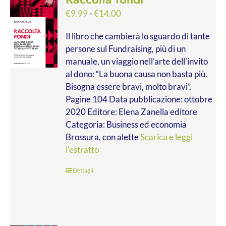
Fascia
€
9.99
-
€
14.00
di
Il libro che cambierà lo sguardo di tante
prezzo:
persone sul Fundraising, più di un
da
manuale, un viaggio nell’arte dell’invito
€9.99
al dono: “La buona causa non basta più.
a
Bisogna essere bravi, molto bravi”.
€14.00
Pagine 104 Data pubblicazione: ottobre
2020 Editore: Elena Zanella editore
Categoria: Business ed economia
Brossura, con alette
Scarica e leggi
l'estratto
Dettagli