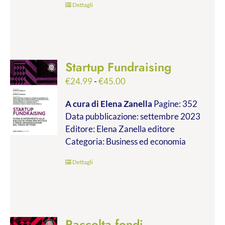
Dettagli
Startup Fundraising
Fascia
€
24.99
-
€
45.00
di
A cura di Elena Zanella
Pagine: 352
prezzo:
Data pubblicazione: settembre 2023
da
Editore: Elena Zanella editore
€24.99
Categoria: Business ed economia
a
€45.00
Dettagli
Raccolta fondi