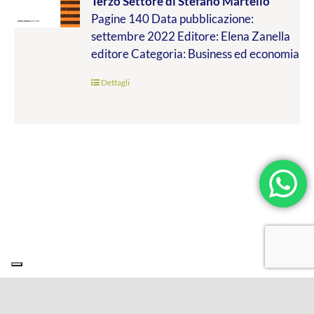
Terzo Settore
di Stefano Martello
da
Pagine 140 Data pubblicazione:
€9.99
settembre 2022 Editore: Elena Zanella
a
editore Categoria: Business ed economia
€19.00
Dettagli