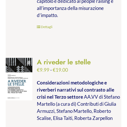
capitolo è dedicato al people raising e
all’importanza della misurazione
d’impatto.
Dettagli
A riveder le stelle
Fascia
€
9.99
-
€
19.00
di
Considerazioni metodologiche e
prezzo:
riverberi narrativi sul contrasto alle
da
crisi nel Terzo settore
AA.VV di Stefano
€9.99
Martello (a cura di) Contributi di Giulia
a
Armuzzi, Stefano Martello, Roberto
€19.00
Scalise, Elisa Taiti, Roberta Zarpellon