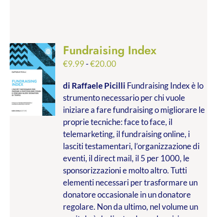
Fundraising Index
Fascia
€
9.99
-
€
20.00
di
di Raffaele Picilli
Fundraising Index è lo
prezzo:
strumento necessario per chi vuole
da
iniziare a fare fundraising o migliorare le
€9.99
proprie tecniche: face to face, il
a
telemarketing, il fundraising online, i
€20.00
lasciti testamentari, l’organizzazione di
eventi, il direct mail, il 5 per 1000, le
sponsorizzazioni e molto altro. Tutti
elementi necessari per trasformare un
donatore occasionale in un donatore
regolare. Non da ultimo, nel volume un