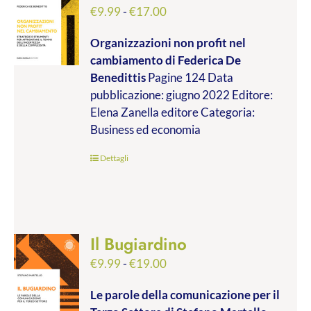
Fascia
€
9.99
-
€
17.00
di
Organizzazioni non profit nel
prezzo:
cambiamento
di Federica De
da
Benedittis
Pagine 124 Data
€9.99
pubblicazione: giugno 2022 Editore:
a
Elena Zanella editore Categoria:
€17.00
Business ed economia
Dettagli
Il Bugiardino
Fascia
€
9.99
-
€
19.00
di
Le parole della comunicazione per il
prezzo: