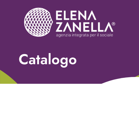
Chi siamo
Servizi
Nonprofit Blog
Catalogo
Libri
Fundraising Academy
Multimedia
Come contattarci