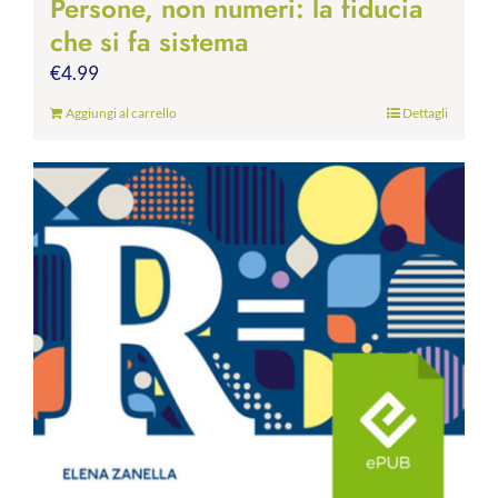
Persone, non numeri: la fiducia
che si fa sistema
€
4.99
Aggiungi al carrello
Dettagli