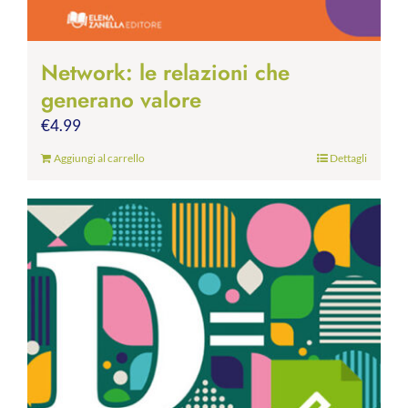
Network: le relazioni che
generano valore
€
4.99
Aggiungi al carrello
Dettagli