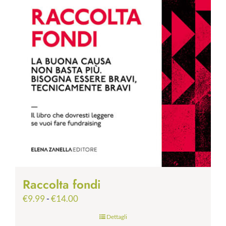
Raccolta fondi
Fascia
€
9.99
-
€
14.00
di
Dettagli
prezzo: