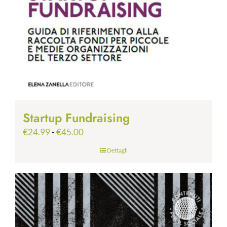
Startup Fundraising
Fascia
€
24.99
-
€
45.00
di
Dettagli
prezzo:
da
€24.99
a
€45.00