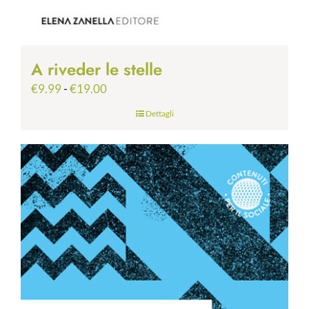
A riveder le stelle
Fascia
€
9.99
-
€
19.00
di
Dettagli
prezzo:
da
€9.99
a
€19.00