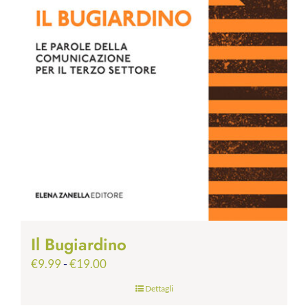
Il Bugiardino
Fascia
€
9.99
-
€
19.00
di
Dettagli
prezzo: