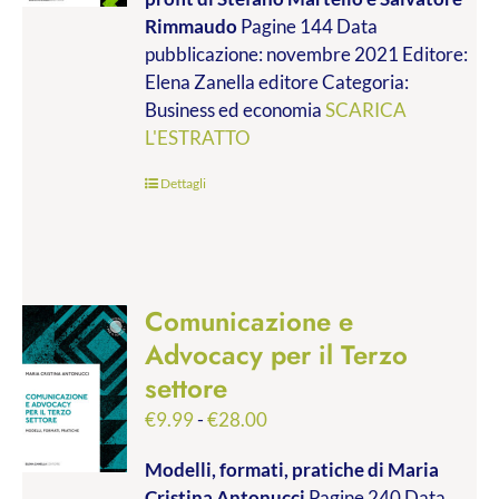
da
Rimmaudo
Pagine 144 Data
€9.99
pubblicazione: novembre 2021 Editore:
a
Elena Zanella editore Categoria:
€19.00
Business ed economia
SCARICA
L'ESTRATTO
Dettagli
Comunicazione e
Advocacy per il Terzo
settore
Fascia
€
9.99
-
€
28.00
di
Modelli, formati, pratiche
di Maria
prezzo:
Cristina Antonucci
Pagine 240 Data