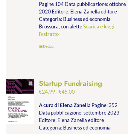
Pagine 104 Data pubblicazione: ottobre
2020 Editore: Elena Zanella editore
Categoria: Business ed economia
Brossura, con alette
Scarica e leggi
l'estratto
Dettagli
Startup Fundraising
Fascia
€
24.99
-
€
45.00
di
A cura di Elena Zanella
Pagine: 352
prezzo:
Data pubblicazione: settembre 2023
da
Editore: Elena Zanella editore
€24.99
Categoria: Business ed economia
a