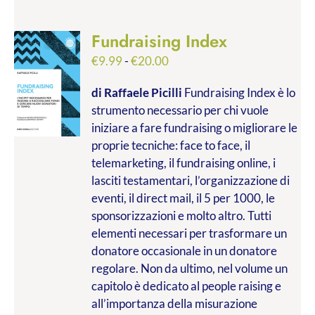
Fundraising Index
Fascia
€
9.99
-
€
20.00
di
di Raffaele Picilli
Fundraising Index è lo
prezzo:
strumento necessario per chi vuole
da
iniziare a fare fundraising o migliorare le
€9.99
proprie tecniche: face to face, il
a
telemarketing, il fundraising online, i
€20.00
lasciti testamentari, l’organizzazione di
eventi, il direct mail, il 5 per 1000, le
sponsorizzazioni e molto altro. Tutti
elementi necessari per trasformare un
donatore occasionale in un donatore
regolare. Non da ultimo, nel volume un
capitolo è dedicato al people raising e
all’importanza della misurazione