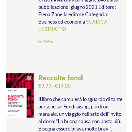
da
pubblicazione: giugno 2021 Editore:
€9.99
Elena Zanella editore Categoria:
a
Business ed economia
SCARICA
€28.00
L'ESTRATTO
Dettagli
Raccolta fondi
Fascia
€
9.99
-
€
14.00
di
Il libro che cambierà lo sguardo di tante
prezzo:
persone sul Fundraising, più di un
da
manuale, un viaggio nell’arte dell’invito
€9.99
al dono: “La buona causa non basta più.
a
Bisogna essere bravi, molto bravi”.
€14.00