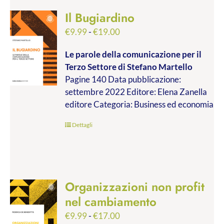
Il Bugiardino
Fascia
€
9.99
-
€
19.00
di
Le parole della comunicazione per il
prezzo:
Terzo Settore
di Stefano Martello
da
Pagine 140 Data pubblicazione:
€9.99
settembre 2022 Editore: Elena Zanella
a
editore Categoria: Business ed economia
€19.00
Dettagli
Organizzazioni non profit
nel cambiamento
Fascia
€
9.99
-
€
17.00