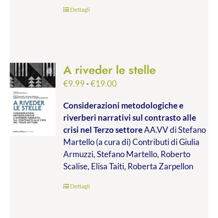
€45.00
Dettagli
A riveder le stelle
Fascia
€
9.99
-
€
19.00
di
Considerazioni metodologiche e
prezzo:
riverberi narrativi sul contrasto alle
da
crisi nel Terzo settore
AA.VV di Stefano
€9.99
Martello (a cura di) Contributi di Giulia
a
Armuzzi, Stefano Martello, Roberto
€19.00
Scalise, Elisa Taiti, Roberta Zarpellon
Dettagli