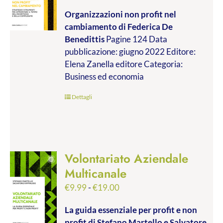
di
Organizzazioni non profit nel
prezzo:
cambiamento
di Federica De
da
Benedittis
Pagine 124 Data
€9.99
pubblicazione: giugno 2022 Editore:
a
Elena Zanella editore Categoria:
€17.00
Business ed economia
Dettagli
Volontariato Aziendale
Multicanale
Fascia
€
9.99
-
€
19.00
di
La guida essenziale per profit e non
prezzo:
profit
di Stefano Martello e Salvatore