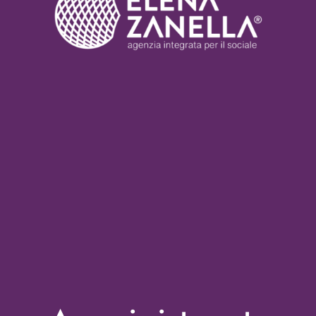
Chi siamo
Servizi
Nonprofit Blog
Libri
Fundraising Academy
Multimedia
Come contattarci