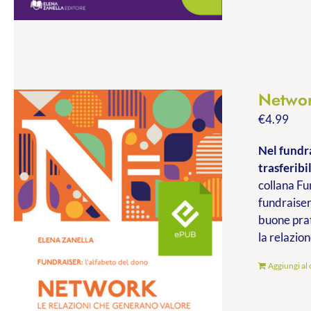
Networ
€
4.99
Nel fundra
trasferibil
collana Fu
fundraiser
buone prat
la relazion
Aggiungi al 