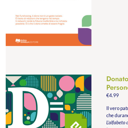
Donato
Persone
€
4.99
Il vero pa
che durano
L’alfabeto 