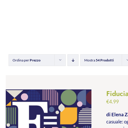
Ordina per
Prezzo
Mostra
54 Prodotti
Fiducia
€
4.99
di Elena Z
casuale: og