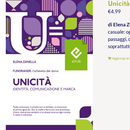
Unicit
€
4.99
di Elena Z
casuale: og
passaggi, 
soprattutt
Aggiungi al 