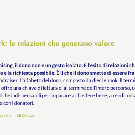
k: le relazioni che generano valore
ising, il dono non è un gesto isolato. È l’esito di relazioni 
e e la richiesta possibile. È lì che il dono smette di essere fra
ndraiser. L’alfabeto del dono, composto da dieci ebook. Il termi
 offre una chiave di lettura e, al termine dell’intero percorso, 
iche indispensabili per imparare a chiedere bene, a rendiconta
e con i donatori.
carrello
Dettagli