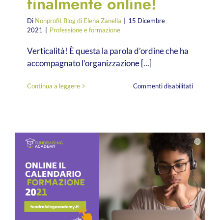
finalmente online!
Di
Nonprofit Blog di Elena Zanella
|
15 Dicembre
2021
|
Professione e formazione
Verticalità! È questa la parola d’ordine che ha
accompagnato l’organizzazione [...]
su
Continua a leggere
Commenti disabilitati
Fundraisi
Academy.
La
formazio
2022
è
finalment
online!