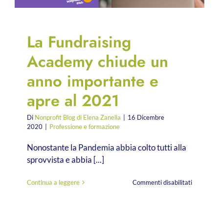
La Fundraising
Academy chiude un
anno importante e
apre al 2021
Di
Nonprofit Blog di Elena Zanella
|
16 Dicembre
2020
|
Professione e formazione
Nonostante la Pandemia abbia colto tutti alla
sprovvista e abbia [...]
su
Continua a leggere
Commenti disabilitati
La
Fundraisi
Academy