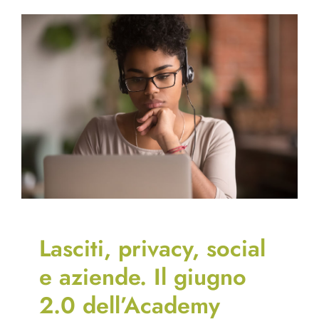
chiude
un
anno
importan
e
apre
al
2021
Lasciti, privacy, social
e aziende. Il giugno
2.0 dell’Academy