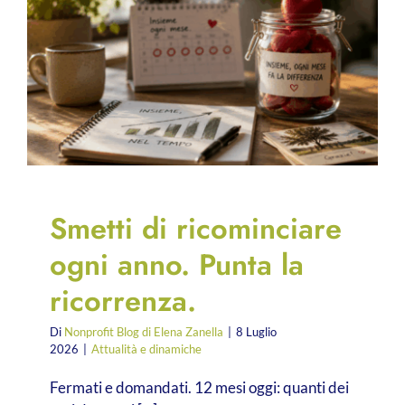
Smetti di ricominciare
ogni anno. Punta la
ricorrenza.
Di
Nonprofit Blog di Elena Zanella
|
8 Luglio
2026
|
Attualità e dinamiche
Fermati e domandati. 12 mesi oggi: quanti dei