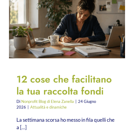
12 cose che facilitano
la tua raccolta fondi
Di
Nonprofit Blog di Elena Zanella
|
24 Giugno
2026
|
Attualità e dinamiche
La settimana scorsa ho messo in fila quelli che
a [...]