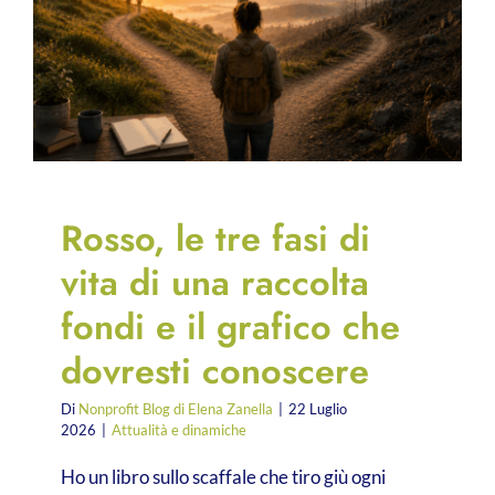
Rosso, le tre fasi di
vita di una raccolta
fondi e il grafico che
dovresti conoscere
Di
Nonprofit Blog di Elena Zanella
|
22 Luglio
2026
|
Attualità e dinamiche
Ho un libro sullo scaffale che tiro giù ogni