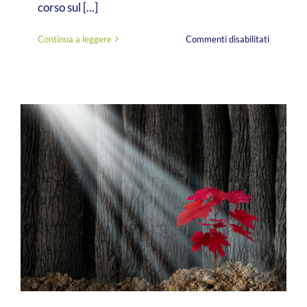
corso sul [...]
su
Continua a leggere
Commenti disabilitati
Bilancio
sociale
2022,
cosa
raccontar
dell’anno
appena
trascorso