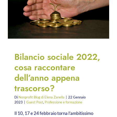
Bilancio sociale 2022,
cosa raccontare
dell’anno appena
trascorso?
Di
Nonprofit Blog di Elena Zanella
|
22 Gennaio
2023
|
Guest Post
,
Professione e formazione
Il 10, 17 e 24 febbraio torna l’ambitissimo