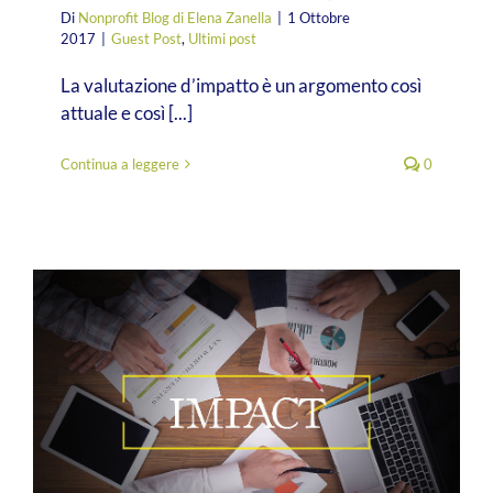
Di
Nonprofit Blog di Elena Zanella
|
1 Ottobre
2017
|
Guest Post
,
Ultimi post
La valutazione d’impatto è un argomento così
attuale e così [...]
Continua a leggere
0