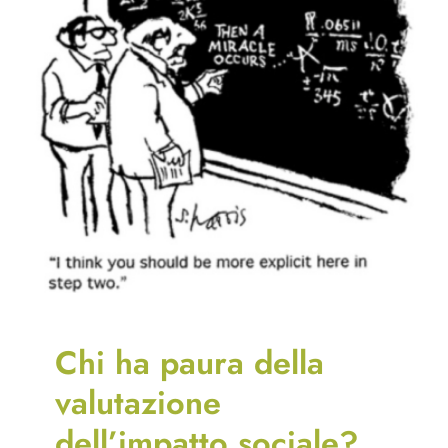
Chi ha paura della
valutazione
dell’impatto sociale?