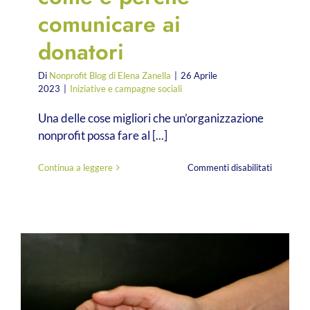
comunicare ai
donatori
Di
Nonprofit Blog di Elena Zanella
|
26 Aprile
2023
|
Iniziative e campagne sociali
Una delle cose migliori che un’organizzazione
nonprofit possa fare al [...]
su
Continua a leggere
Commenti disabilitati
Accountabi
Cosa,
come
e
perché
comunica
ai
donatori