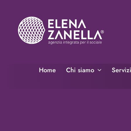
Salta
al
contenuto
Home
Chi siamo
Serviz