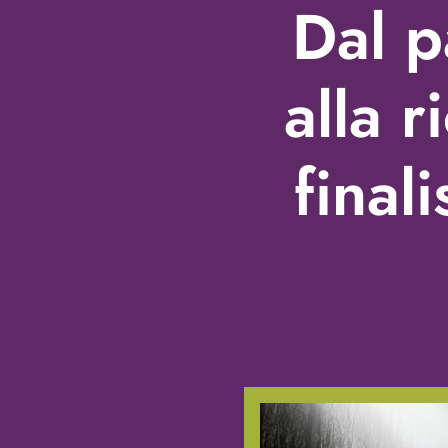
Dal p
alla 
final