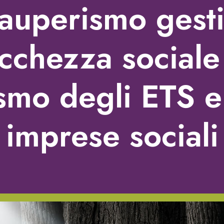
auperismo gest
ricchezza social
ismo degli ETS e
imprese sociali