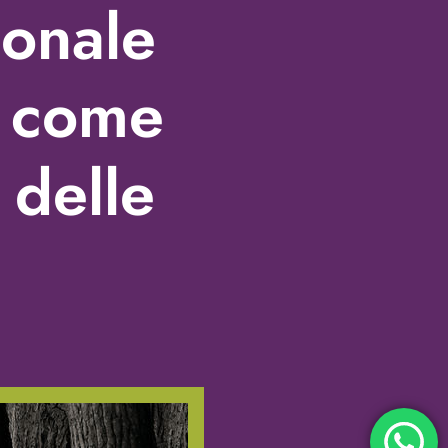
ionale
e come
 delle