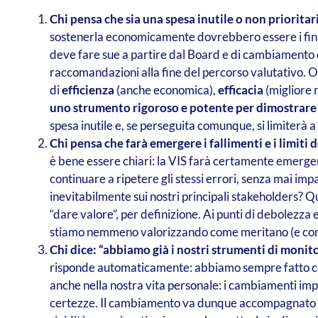
Chi pensa che sia una spesa inutile o non priorita
sostenerla economicamente dovrebbero essere i finanz
deve fare sue a partire dal Board e di cambiamento or
raccomandazioni alla fine del percorso valutativo. O
di
efficienza
(anche economica),
efficacia
(migliore r
uno strumento rigoroso e potente per dimostrare ch
spesa inutile e, se perseguita comunque, si limiterà 
Chi pensa che farà emergere i fallimenti e i limiti
è bene essere chiari: la VIS farà certamente emerge
continuare a ripetere gli stessi errori, senza mai im
inevitabilmente sui nostri principali stakeholders? Q
“dare valore”, per definizione. Ai punti di debolezza e 
stiamo nemmeno valorizzando come meritano (e com
Chi dice: “abbiamo già i nostri strumenti di monit
risponde automaticamente: abbiamo sempre fatto così
anche nella nostra vita personale: i cambiamenti imp
certezze. Il cambiamento va dunque accompagnato in m