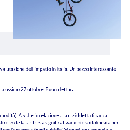
a valutazione dell’impatto in Italia. Un pezzo interessante
l prossimo 27 ottobre. Buona lettura.
modità). A volte in relazione alla cosiddetta finanza
ltre volte la si ritrova significativamente sottolineata per
 per l’accesso a fondi pubblici (si pensi, per esempio, al