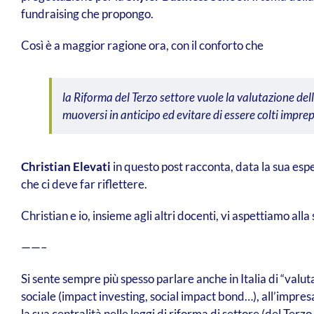
fundraising che propongo.
Così è a maggior ragione ora, con il conforto che
la Riforma del Terzo settore vuole la valutazione del
muoversi in anticipo ed evitare di essere colti imprep
Christian Elevati
in questo post racconta, data la sua esper
che ci deve far riflettere.
Christian e io, insieme agli altri docenti, vi aspettiamo al
——–
Si sente sempre più spesso parlare anche in Italia di “valu
sociale (impact investing, social impact bond…), all’impres
la sua centralità nelle leggi di riforma di settore (del Ter