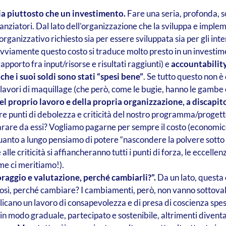
ria piuttosto che un investimento.
Fare una seria, profonda, so
iatori. Dal lato dell’organizzazione che la sviluppa e implemen
ganizzativo richiesto sia per essere sviluppata sia per gli int
vviamente questo costo si traduce molto presto in un investimen
apporto fra input/risorse e risultati raggiunti) e
accountabilit
e i suoi soldi sono stati “spesi bene”
. Se tutto questo non 
a lavori di maquillage (che però, come le bugie, hanno le gambe
 del proprio lavoro e della propria organizzazione, a discapi
re punti di debolezza e criticità del nostro programma/progett
parare da essi? Vogliamo pagarne per sempre il costo (economico
uanto a lungo pensiamo di potere “nascondere la polvere sotto a
alle criticità si affiancheranno tutti i punti di forza, le eccellen
e ci meritiamo!).
oraggio e valutazione, perché cambiarli?”.
Da un lato, questa è
, perché cambiare? I cambiamenti, però, non vanno sottovaluta
licano un lavoro di consapevolezza e di presa di coscienza spes
odo graduale, partecipato e sostenibile, altrimenti diventa un