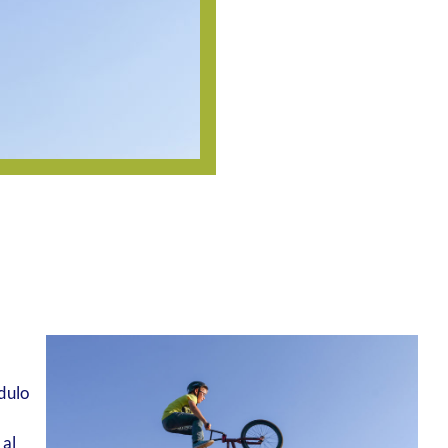
dulo
 al