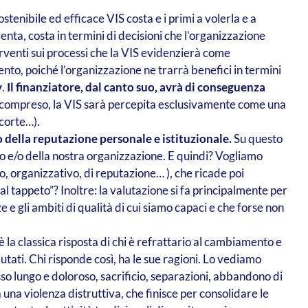
stenibile ed efficace VIS costa e i primi a volerla e a
ta, costa in termini di decisioni che l’organizzazione
erventi sui processi che la VIS evidenzierà come
to, poiché l’organizzazione ne trarrà benefici in termini
y
.
Il finanziatore, dal canto suo, avrà di conseguenza
è compreso, la VIS sarà percepita esclusivamente come una
 corte…).
to della reputazione personale e istituzionale.
Su questo
o e/o della nostra organizzazione. E quindi? Vogliamo
, organizzativo, di reputazione… ), che ricade poi
l tappeto”? Inoltre: la valutazione si fa principalmente per
ze e gli ambiti di qualità di cui siamo capaci e che forse non
 la classica risposta di chi è refrattario al cambiamento e
ti. Chi risponde così, ha le sue ragioni. Lo vediamo
so lungo e doloroso, sacrificio, separazioni, abbandono di
a violenza distruttiva, che finisce per consolidare le