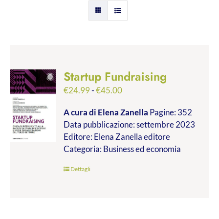
Startup Fundraising
Fascia
€
24.99
-
€
45.00
di
A cura di Elena Zanella
Pagine: 352
prezzo:
Data pubblicazione: settembre 2023
da
Editore: Elena Zanella editore
€24.99
Categoria: Business ed economia
a
€45.00
Dettagli