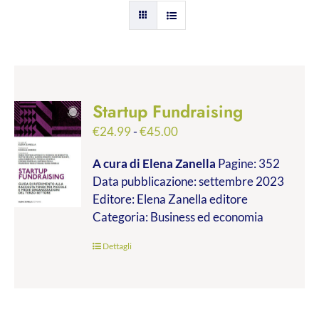
Startup Fundraising
Fascia
€
24.99
-
€
45.00
di
A cura di Elena Zanella
Pagine: 352
prezzo:
Data pubblicazione: settembre 2023
da
Editore: Elena Zanella editore
€24.99
Categoria: Business ed economia
a
€45.00
Dettagli