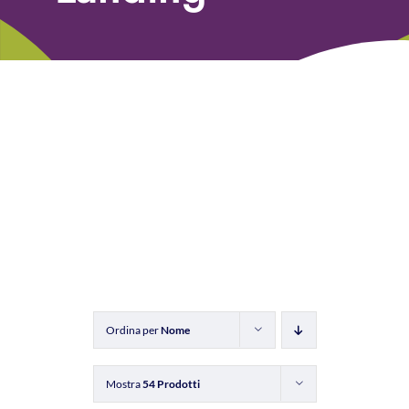
Libri
Fundraising Academy
Multimedia
Come contattarci
Ordina per
Nome
Mostra
54 Prodotti