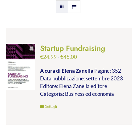
Startup Fundraising
Fascia
€
24.99
-
€
45.00
di
A cura di Elena Zanella
Pagine: 352
prezzo:
Data pubblicazione: settembre 2023
da
Editore: Elena Zanella editore
€24.99
Categoria: Business ed economia
a
€45.00
Dettagli