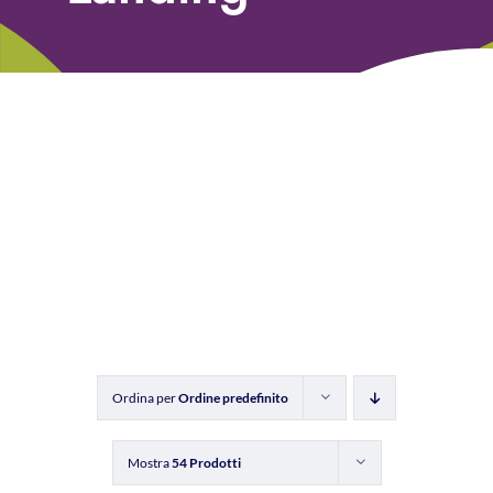
Libri
Fundraising Academy
Multimedia
Come contattarci
Ordina per
Ordine predefinito
Mostra
54 Prodotti