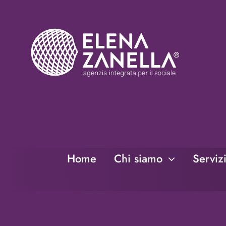
Salta
al
contenuto
Home
Chi siamo
Serviz