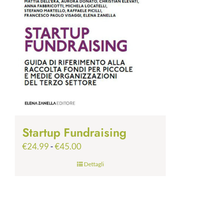
Startup Fundraising
Fascia
€
24.99
-
€
45.00
di
Dettagli
prezzo:
da
€24.99
a
€45.00