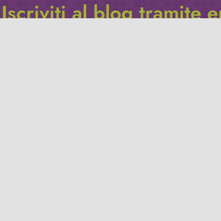
Iscriviti al blog tramite 
Inserisci il tuo indirizzo e-mail per iscriverti a questo blog, e r
le notifiche di nuovi post.
Indirizzo
email
Iscriviti
Leggi la
privacy policy
del blog.