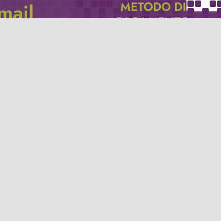
METODO DI
email
PAGAMENTO
icevere via e-mail
Se non hai un account PayPal puoi
pagare con la tua carta di credito.
Privacy policy
Termini e condizioni