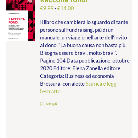
Fascia
€
9.99
-
€
14.00
di
Il libro che cambierà lo sguardo di tante
prezzo:
persone sul Fundraising, più di un
da
manuale, un viaggio nell’arte dell’invito
€9.99
al dono: “La buona causa non basta più.
a
Bisogna essere bravi, molto bravi”.
€14.00
Pagine 104 Data pubblicazione: ottobre
2020 Editore: Elena Zanella editore
Categoria: Business ed economia
Brossura, con alette
Scarica e leggi
l'estratto
Dettagli