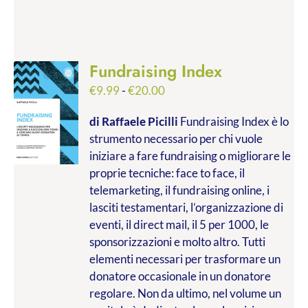
Fundraising Index
Fascia
€
9.99
-
€
20.00
di
di Raffaele Picilli
Fundraising Index è lo
prezzo:
strumento necessario per chi vuole
da
iniziare a fare fundraising o migliorare le
€9.99
proprie tecniche: face to face, il
a
telemarketing, il fundraising online, i
€20.00
lasciti testamentari, l’organizzazione di
eventi, il direct mail, il 5 per 1000, le
sponsorizzazioni e molto altro. Tutti
elementi necessari per trasformare un
donatore occasionale in un donatore
regolare. Non da ultimo, nel volume un