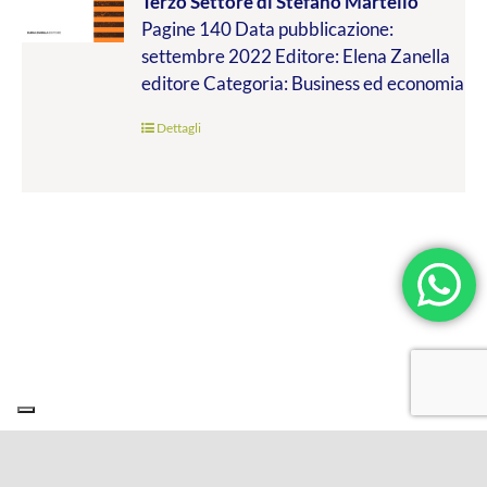
Terzo Settore
di Stefano Martello
da
Pagine 140 Data pubblicazione:
€9.99
settembre 2022 Editore: Elena Zanella
a
editore Categoria: Business ed economia
€19.00
Dettagli