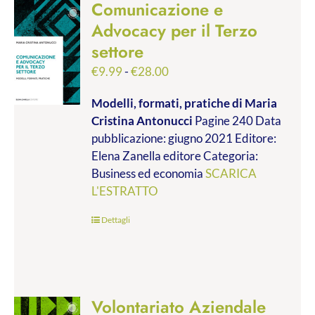
Comunicazione e
Advocacy per il Terzo
settore
Fascia
€
9.99
-
€
28.00
di
Modelli, formati, pratiche
di Maria
prezzo:
Cristina Antonucci
Pagine 240 Data
da
pubblicazione: giugno 2021 Editore:
€9.99
Elena Zanella editore Categoria:
a
Business ed economia
SCARICA
€28.00
L'ESTRATTO
Dettagli
Volontariato Aziendale