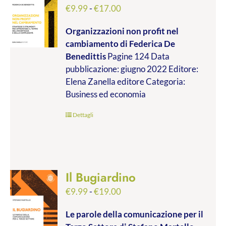
Fascia
€
9.99
-
€
17.00
di
Organizzazioni non profit nel
prezzo:
cambiamento
di Federica De
da
Benedittis
Pagine 124 Data
€9.99
pubblicazione: giugno 2022 Editore:
a
Elena Zanella editore Categoria:
€17.00
Business ed economia
Dettagli
Il Bugiardino
Fascia
€
9.99
-
€
19.00
di
Le parole della comunicazione per il
prezzo: