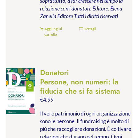
soprattutto, a far crescere nel tempo la
relazione con i donatori.
Editore: Elena
Zanella Editore
Tutti i diritti riservati
Aggiungi al
Dettagli
carrello
Donatori
Persone, non numeri: la
fiducia che si fa sistema
€
4.99
Il vero patrimonio di ogni organizzazione
sono le persone. Il fundraising è molto di
più che raccogliere donazioni. È coltivare
relazioni che durano nel tempo. Ogni