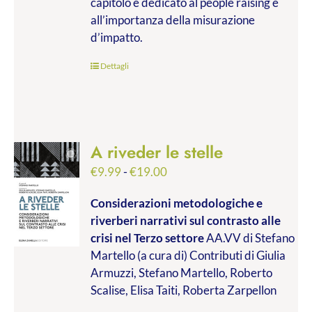
capitolo è dedicato al people raising e
all’importanza della misurazione
d’impatto.
Dettagli
A riveder le stelle
Fascia
€
9.99
-
€
19.00
di
Considerazioni metodologiche e
prezzo:
riverberi narrativi sul contrasto alle
da
crisi nel Terzo settore
AA.VV di Stefano
€9.99
Martello (a cura di) Contributi di Giulia
a
Armuzzi, Stefano Martello, Roberto
€19.00
Scalise, Elisa Taiti, Roberta Zarpellon