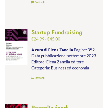
Dettagli
Startup Fundraising
Fascia
€
24.99
-
€
45.00
di
A cura di Elena Zanella
Pagine: 352
prezzo:
Data pubblicazione: settembre 2023
da
Editore: Elena Zanella editore
€24.99
Categoria: Business ed economia
a
€45.00
Dettagli
Raccolta fondi