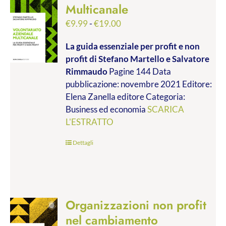
Multicanale
Fascia
€
9.99
-
€
19.00
di
La guida essenziale per profit e non
prezzo:
profit
di Stefano Martello e Salvatore
da
Rimmaudo
Pagine 144 Data
€9.99
pubblicazione: novembre 2021 Editore:
a
Elena Zanella editore Categoria:
€19.00
Business ed economia
SCARICA
L'ESTRATTO
Dettagli
Organizzazioni non profit
nel cambiamento