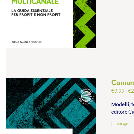
Comuni
€
9.99
-
€
2
Modelli, f
editore C
Dettagli