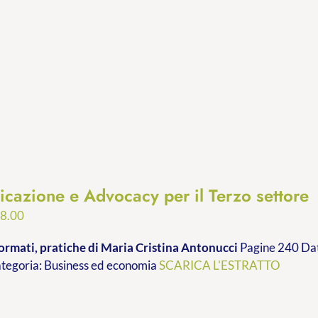
cazione e Advocacy per il Terzo settore
Fascia
8.00
di
ormati, pratiche
di Maria Cristina Antonucci
Pagine 240 Dat
prezzo:
ategoria: Business ed economia
SCARICA L'ESTRATTO
da
€9.99
a