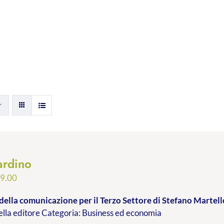
ardino
Fascia
9.00
di
della comunicazione per il Terzo Settore
di Stefano Martell
prezzo:
lla editore Categoria: Business ed economia
da