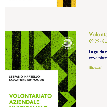
Volont
€
9.99
-
€
1
La guida e
novembre 
Dettagli