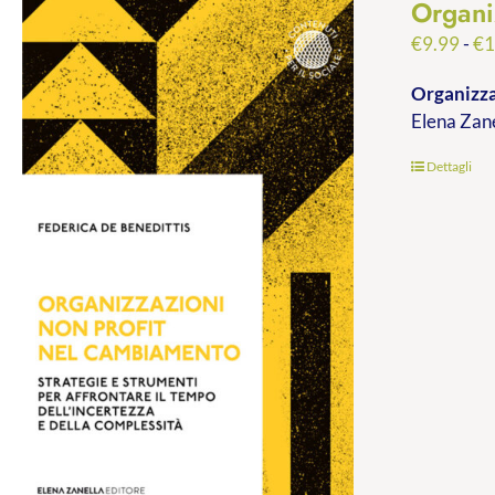
Organi
€
9.99
-
€
1
Organizza
Elena Zan
Dettagli