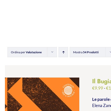
Ordina per
Valutazione
Mostra
54 Prodotti
Il Bugi
€
9.99
-
€
1
Le parole 
Elena Zane