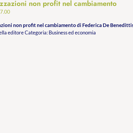
zzazioni non profit nel cambiamento
Fascia
7.00
di
zioni non profit nel cambiamento
di Federica De Beneditti
prezzo:
ella editore Categoria: Business ed economia
da
€9.99
a
€17.00