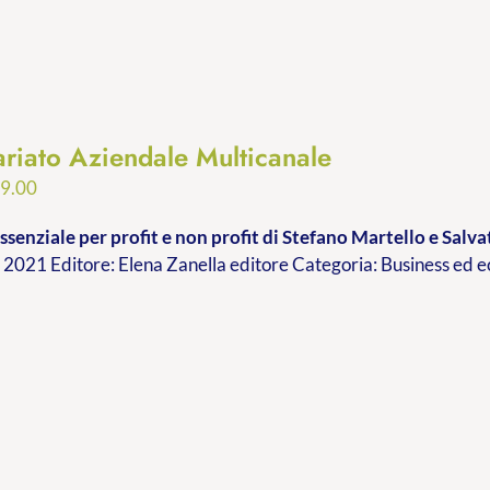
ariato Aziendale Multicanale
Fascia
9.00
di
ssenziale per profit e non profit
di Stefano Martello e Sal
prezzo:
2021 Editore: Elena Zanella editore Categoria: Business ed
da
€9.99
a
€19.00