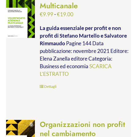
Multicanale
Fascia
€
9.99
-
€
19.00
di
La guida essenziale per profit e non
prezzo:
profit
di Stefano Martello e Salvatore
da
Rimmaudo
Pagine 144 Data
€9.99
pubblicazione: novembre 2021 Editore:
a
Elena Zanella editore Categoria:
€19.00
Business ed economia
SCARICA
L'ESTRATTO
Dettagli
Organizzazioni non profit
nel cambiamento