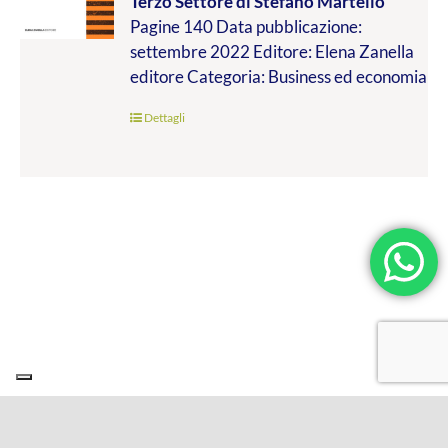
Terzo Settore
di Stefano Martello
da
Pagine 140 Data pubblicazione:
€9.99
settembre 2022 Editore: Elena Zanella
a
editore Categoria: Business ed economia
€19.00
Dettagli