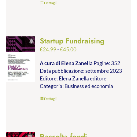
Dettagli
Startup Fundraising
Fascia
€
24.99
-
€
45.00
di
A cura di Elena Zanella
Pagine: 352
prezzo:
Data pubblicazione: settembre 2023
da
Editore: Elena Zanella editore
€24.99
Categoria: Business ed economia
a
€45.00
Dettagli
Raccolta fondi