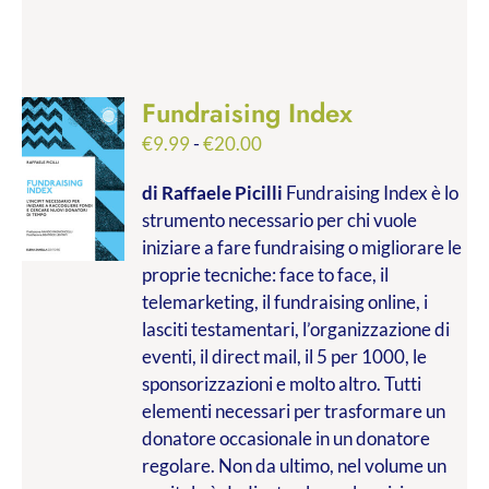
Fundraising Index
Fascia
€
9.99
-
€
20.00
di
di Raffaele Picilli
Fundraising Index è lo
prezzo:
strumento necessario per chi vuole
da
iniziare a fare fundraising o migliorare le
€9.99
proprie tecniche: face to face, il
a
telemarketing, il fundraising online, i
€20.00
lasciti testamentari, l’organizzazione di
eventi, il direct mail, il 5 per 1000, le
sponsorizzazioni e molto altro. Tutti
elementi necessari per trasformare un
donatore occasionale in un donatore
regolare. Non da ultimo, nel volume un