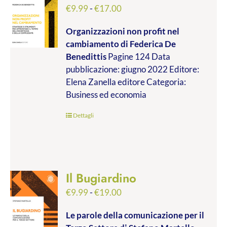
Fascia
€
9.99
-
€
17.00
di
Organizzazioni non profit nel
prezzo:
cambiamento
di Federica De
da
Benedittis
Pagine 124 Data
€9.99
pubblicazione: giugno 2022 Editore:
a
Elena Zanella editore Categoria:
€17.00
Business ed economia
Dettagli
Il Bugiardino
Fascia
€
9.99
-
€
19.00
di
Le parole della comunicazione per il
prezzo: