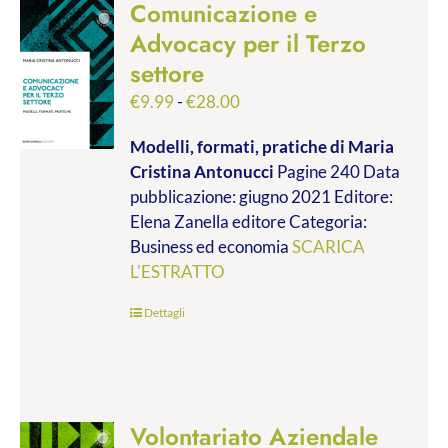
Comunicazione e
Advocacy per il Terzo
settore
Fascia
€
9.99
-
€
28.00
di
Modelli, formati, pratiche
di Maria
prezzo:
Cristina Antonucci
Pagine 240 Data
da
pubblicazione: giugno 2021 Editore:
€9.99
Elena Zanella editore Categoria:
a
Business ed economia
SCARICA
€28.00
L'ESTRATTO
Dettagli
Volontariato Aziendale