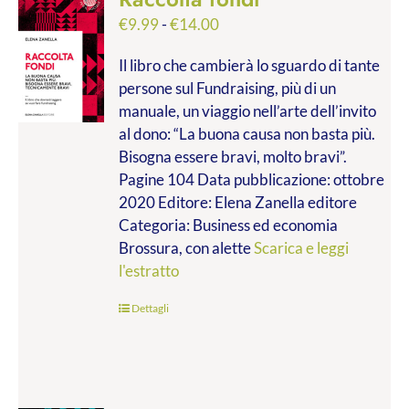
Fascia
€
9.99
-
€
14.00
di
Il libro che cambierà lo sguardo di tante
prezzo:
persone sul Fundraising, più di un
da
manuale, un viaggio nell’arte dell’invito
€9.99
al dono: “La buona causa non basta più.
a
Bisogna essere bravi, molto bravi”.
€14.00
Pagine 104 Data pubblicazione: ottobre
2020 Editore: Elena Zanella editore
Categoria: Business ed economia
Brossura, con alette
Scarica e leggi
l'estratto
Dettagli