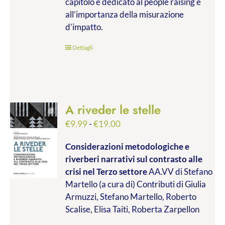
capitolo è dedicato al people raising e
all’importanza della misurazione
d’impatto.
Dettagli
A riveder le stelle
Fascia
€
9.99
-
€
19.00
di
Considerazioni metodologiche e
prezzo:
riverberi narrativi sul contrasto alle
da
crisi nel Terzo settore
AA.VV di Stefano
€9.99
Martello (a cura di) Contributi di Giulia
a
Armuzzi, Stefano Martello, Roberto
€19.00
Scalise, Elisa Taiti, Roberta Zarpellon