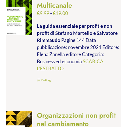
Multicanale
Fascia
€
9.99
-
€
19.00
di
La guida essenziale per profit e non
prezzo:
profit
di Stefano Martello e Salvatore
da
Rimmaudo
Pagine 144 Data
€9.99
pubblicazione: novembre 2021 Editore:
a
Elena Zanella editore Categoria:
€19.00
Business ed economia
SCARICA
L'ESTRATTO
Dettagli
Organizzazioni non profit
nel cambiamento