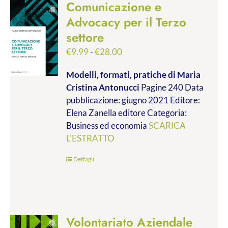
Comunicazione e
Advocacy per il Terzo
settore
Fascia
€
9.99
-
€
28.00
di
Modelli, formati, pratiche
di Maria
prezzo:
Cristina Antonucci
Pagine 240 Data
da
pubblicazione: giugno 2021 Editore:
€9.99
Elena Zanella editore Categoria:
a
Business ed economia
SCARICA
€28.00
L'ESTRATTO
Dettagli
Volontariato Aziendale