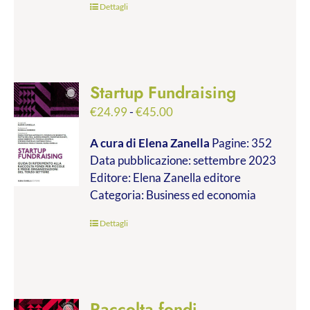
Dettagli
Startup Fundraising
Fascia
€
24.99
-
€
45.00
di
A cura di Elena Zanella
Pagine: 352
prezzo:
Data pubblicazione: settembre 2023
da
Editore: Elena Zanella editore
€24.99
Categoria: Business ed economia
a
€45.00
Dettagli
Raccolta fondi