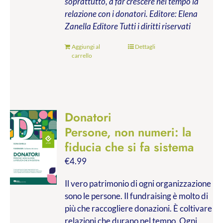
soprattutto, a far crescere nel tempo la
relazione con i donatori.
Editore: Elena
Zanella Editore
Tutti i diritti riservati
Aggiungi al
Dettagli
carrello
Donatori
Persone, non numeri: la
fiducia che si fa sistema
€
4.99
Il vero patrimonio di ogni organizzazione
sono le persone. Il fundraising è molto di
più che raccogliere donazioni. È coltivare
relazioni che durano nel tempo. Ogni