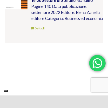
Terzo Settore
di Stefano Martello
da
Pagine 140 Data pubblicazione:
€9.99
settembre 2022 Editore: Elena Zanella
a
editore Categoria: Business ed economia
€19.00
Dettagli