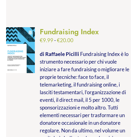
Fundraising Index
Fascia
€
9.99
-
€
20.00
di
di Raffaele Picilli
Fundraising Index è lo
prezzo:
strumento necessario per chi vuole
da
iniziare a fare fundraising o migliorare le
€9.99
proprie tecniche: face to face, il
a
telemarketing, il fundraising online, i
€20.00
lasciti testamentari, l’organizzazione di
eventi, il direct mail, il 5 per 1000, le
sponsorizzazioni e molto altro. Tutti
elementi necessari per trasformare un
donatore occasionale in un donatore
regolare. Non da ultimo, nel volume un