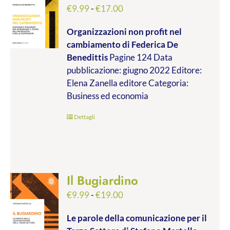
Fascia
€
9.99
-
€
17.00
di
Organizzazioni non profit nel
prezzo:
cambiamento
di Federica De
da
Benedittis
Pagine 124 Data
€9.99
pubblicazione: giugno 2022 Editore:
a
Elena Zanella editore Categoria:
€17.00
Business ed economia
Dettagli
Il Bugiardino
Fascia
€
9.99
-
€
19.00
di
Le parole della comunicazione per il
prezzo: