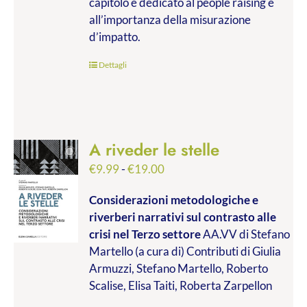
capitolo è dedicato al people raising e
all’importanza della misurazione
d’impatto.
Dettagli
A riveder le stelle
Fascia
€
9.99
-
€
19.00
di
Considerazioni metodologiche e
prezzo:
riverberi narrativi sul contrasto alle
da
crisi nel Terzo settore
AA.VV di Stefano
€9.99
Martello (a cura di) Contributi di Giulia
a
Armuzzi, Stefano Martello, Roberto
€19.00
Scalise, Elisa Taiti, Roberta Zarpellon