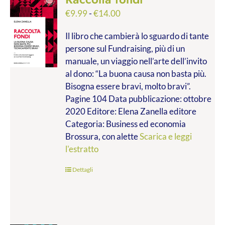
Fascia
€
9.99
-
€
14.00
di
Il libro che cambierà lo sguardo di tante
prezzo:
persone sul Fundraising, più di un
da
manuale, un viaggio nell’arte dell’invito
€9.99
al dono: “La buona causa non basta più.
a
Bisogna essere bravi, molto bravi”.
€14.00
Pagine 104 Data pubblicazione: ottobre
2020 Editore: Elena Zanella editore
Categoria: Business ed economia
Brossura, con alette
Scarica e leggi
l'estratto
Dettagli