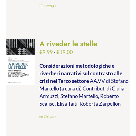
€45.00
Dettagli
A riveder le stelle
Fascia
€
9.99
-
€
19.00
di
Considerazioni metodologiche e
prezzo:
riverberi narrativi sul contrasto alle
da
crisi nel Terzo settore
AA.VV di Stefano
€9.99
Martello (a cura di) Contributi di Giulia
a
Armuzzi, Stefano Martello, Roberto
€19.00
Scalise, Elisa Taiti, Roberta Zarpellon
Dettagli