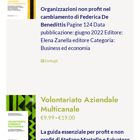
di
Organizzazioni non profit nel
prezzo:
cambiamento
di Federica De
da
Benedittis
Pagine 124 Data
€9.99
pubblicazione: giugno 2022 Editore:
a
Elena Zanella editore Categoria:
€17.00
Business ed economia
Dettagli
Volontariato Aziendale
Multicanale
Fascia
€
9.99
-
€
19.00
di
La guida essenziale per profit e non
prezzo:
profit
di Stefano Martello e Salvatore