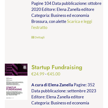
Pagine 104 Data pubblicazione: ottobre
2020 Editore: Elena Zanella editore
Categoria: Business ed economia
Brossura, con alette
Scarica e leggi
l'estratto
Dettagli
Startup Fundraising
Fascia
€
24.99
-
€
45.00
di
A cura di Elena Zanella
Pagine: 352
prezzo:
Data pubblicazione: settembre 2023
da
Editore: Elena Zanella editore
€24.99
Categoria: Business ed economia
a