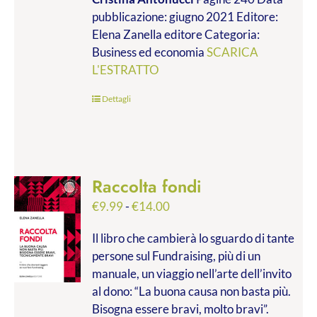
da
pubblicazione: giugno 2021 Editore:
€9.99
Elena Zanella editore Categoria:
a
Business ed economia
SCARICA
€28.00
L'ESTRATTO
Dettagli
Raccolta fondi
Fascia
€
9.99
-
€
14.00
di
Il libro che cambierà lo sguardo di tante
prezzo:
persone sul Fundraising, più di un
da
manuale, un viaggio nell’arte dell’invito
€9.99
al dono: “La buona causa non basta più.
a
Bisogna essere bravi, molto bravi”.
€14.00