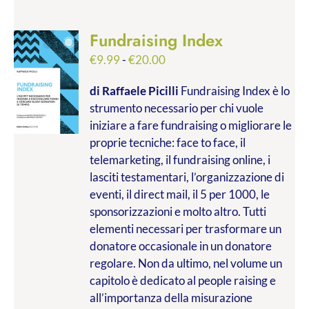
Fundraising Index
Fascia
€
9.99
-
€
20.00
di
di Raffaele Picilli
Fundraising Index è lo
prezzo:
strumento necessario per chi vuole
da
iniziare a fare fundraising o migliorare le
€9.99
proprie tecniche: face to face, il
a
telemarketing, il fundraising online, i
€20.00
lasciti testamentari, l’organizzazione di
eventi, il direct mail, il 5 per 1000, le
sponsorizzazioni e molto altro. Tutti
elementi necessari per trasformare un
donatore occasionale in un donatore
regolare. Non da ultimo, nel volume un
capitolo è dedicato al people raising e
all’importanza della misurazione