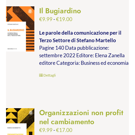
Il Bugiardino
Fascia
€
9.99
-
€
19.00
di
Le parole della comunicazione per il
prezzo:
Terzo Settore
di Stefano Martello
da
Pagine 140 Data pubblicazione:
€9.99
settembre 2022 Editore: Elena Zanella
a
editore Categoria: Business ed economia
€19.00
Dettagli
Organizzazioni non profit
nel cambiamento
Fascia
€
9.99
-
€
17.00