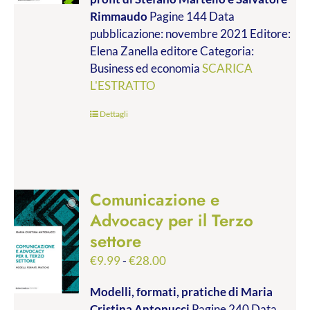
da
Rimmaudo
Pagine 144 Data
€9.99
pubblicazione: novembre 2021 Editore:
a
Elena Zanella editore Categoria:
€19.00
Business ed economia
SCARICA
L'ESTRATTO
Dettagli
Comunicazione e
Advocacy per il Terzo
settore
Fascia
€
9.99
-
€
28.00
di
Modelli, formati, pratiche
di Maria
prezzo:
Cristina Antonucci
Pagine 240 Data