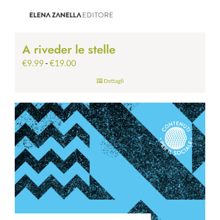
A riveder le stelle
Fascia
€
9.99
-
€
19.00
di
Dettagli
prezzo:
da
€9.99
a
€19.00