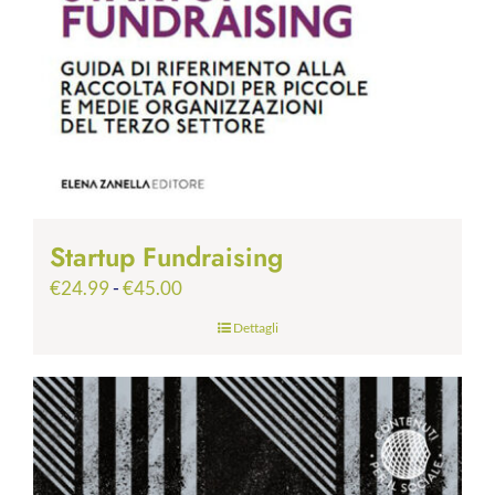
Startup Fundraising
Fascia
€
24.99
-
€
45.00
di
Dettagli
prezzo:
da
€24.99
a
€45.00