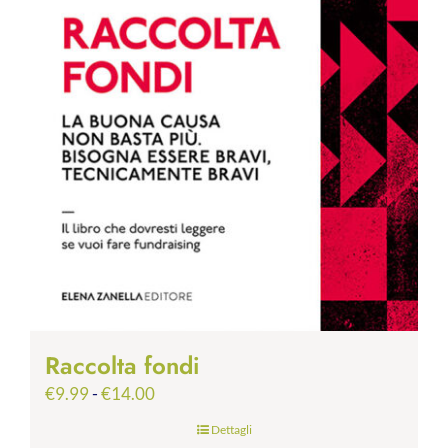
Raccolta fondi
Fascia
€
9.99
-
€
14.00
di
Dettagli
prezzo: