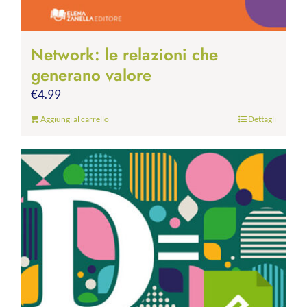
Network: le relazioni che
generano valore
€
4.99
Aggiungi al carrello
Dettagli