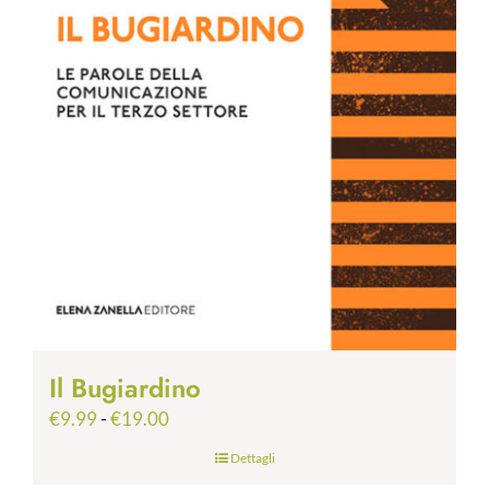
Il Bugiardino
Fascia
€
9.99
-
€
19.00
di
Dettagli
prezzo: