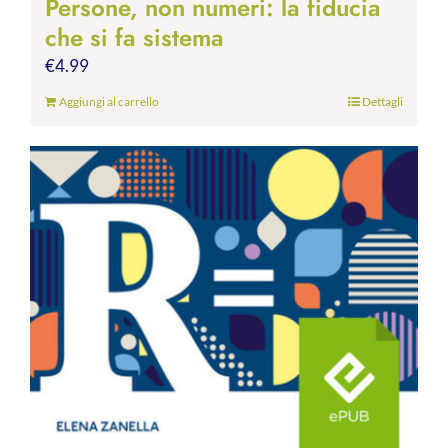
Persone, non numeri: la fiducia
che si fa sistema
€
4.99
Aggiungi al carrello
Dettagli