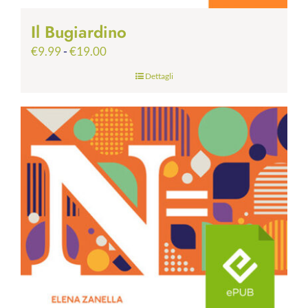
Il Bugiardino
Fascia
€
9.99
-
€
19.00
di
Dettagli
prezzo:
da
€9.99
a
€19.00