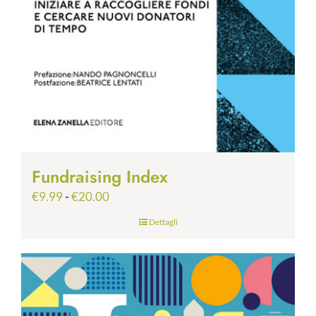
Fundraising Index
Fascia
€
9.99
-
€
20.00
di
Dettagli
prezzo:
da
€9.99
a
€20.00