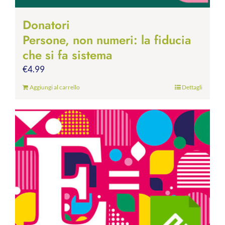
Donatori
Persone, non numeri: la fiducia
che si fa sistema
€
4.99
Aggiungi al carrello
Dettagli