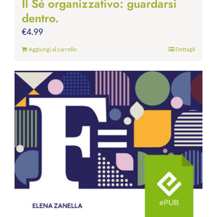
Il Sé organizzativo: guardarsi
dentro.
€
4.99
Aggiungi al carrello
Dettagli