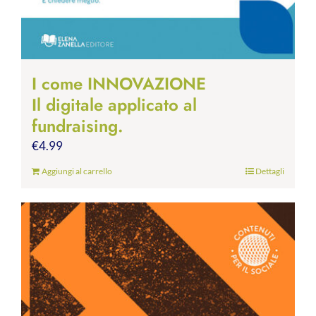
I come INNOVAZIONE
Il digitale applicato al
fundraising.
€
4.99
Aggiungi al carrello
Dettagli