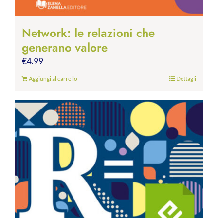
Network: le relazioni che
generano valore
€
4.99
Aggiungi al carrello
Dettagli