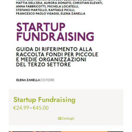
Startup Fundraising
Fascia
€
24.99
-
€
45.00
di
Dettagli
prezzo:
da