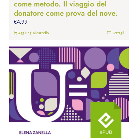
come metodo. Il viaggio del
donatore come prova del nove.
€
4.99
Aggiungi al carrello
Dettagli