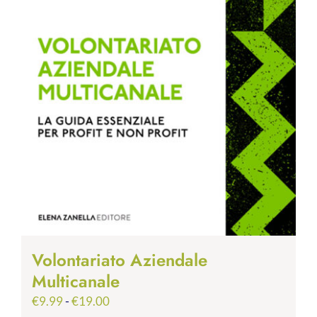
Volontariato Aziendale
Multicanale
Fascia
€
9.99
-
€
19.00