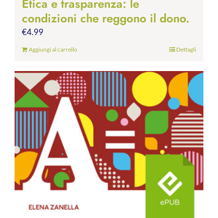
Etica e trasparenza: le
condizioni che reggono il dono.
€
4.99
Aggiungi al carrello
Dettagli