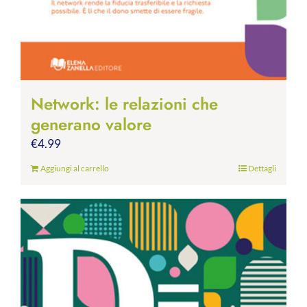
Network: le relazioni che
generano valore
€
4.99
Aggiungi al carrello
Dettagli