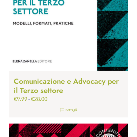
Comunicazione e Advocacy per
il Terzo settore
Fascia
€
9.99
-
€
28.00
di
Dettagli
prezzo:
da
€9.99
a