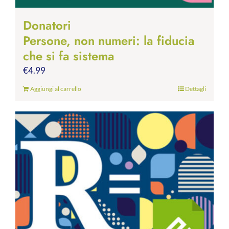
Donatori
Persone, non numeri: la fiducia
che si fa sistema
€
4.99
Aggiungi al carrello
Dettagli