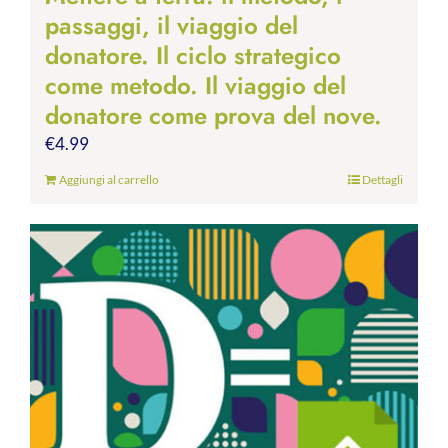
passaggi, il viaggio del
donatore. Il ciclo strategico
come metodo. Il viaggio del
donatore come prova del nove.
€
4.99
Aggiungi al carrello
Dettagli