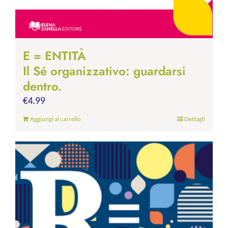
E = ENTITÀ
Il Sé organizzativo: guardarsi
dentro.
€
4.99
Aggiungi al carrello
Dettagli