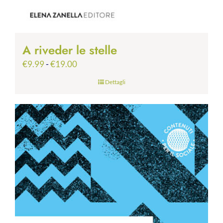
A riveder le stelle
Fascia
€
9.99
-
€
19.00
di
Dettagli
prezzo:
da
€9.99
a
€19.00