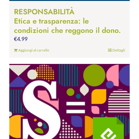
RESPONSABILITÀ
Etica e trasparenza: le
condizioni che reggono il dono.
€
4.99
Aggiungi al carrello
Dettagli