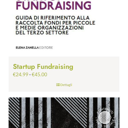
Startup Fundraising
Fascia
€
24.99
-
€
45.00
di
Dettagli
prezzo:
da
€24.99
a
€45.00