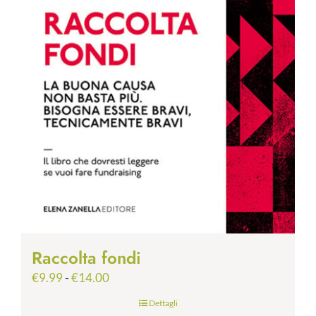
Raccolta fondi
Fascia
€
9.99
-
€
14.00
di
Dettagli
prezzo: