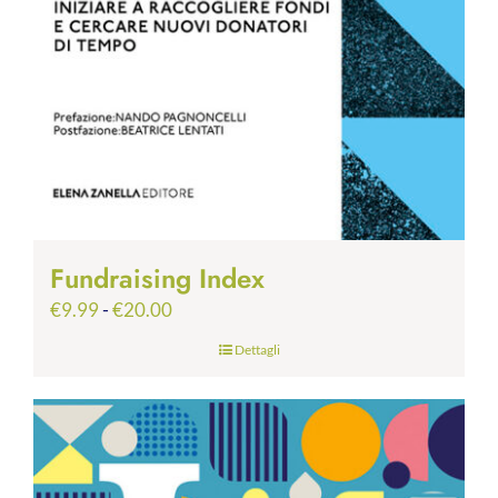
Fundraising Index
Fascia
€
9.99
-
€
20.00
di
Dettagli
prezzo:
da
€9.99
a
€20.00