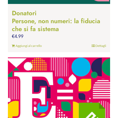
Donatori
Persone, non numeri: la fiducia
che si fa sistema
€
4.99
Aggiungi al carrello
Dettagli