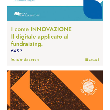
I come INNOVAZIONE
Il digitale applicato al
fundraising.
€
4.99
Aggiungi al carrello
Dettagli