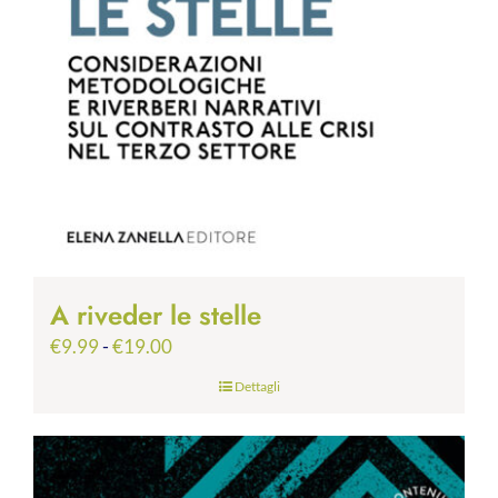
A riveder le stelle
Fascia
€
9.99
-
€
19.00
di
Dettagli
prezzo:
da
€9.99
a