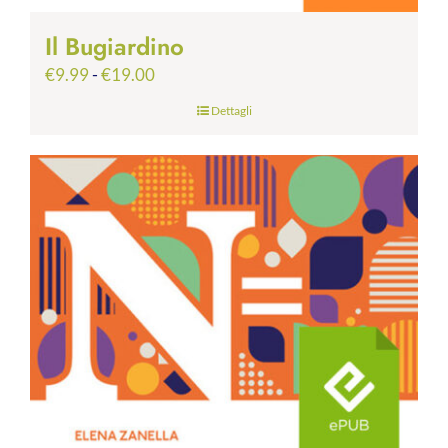
Il Bugiardino
Fascia
€
9.99
-
€
19.00
di
Dettagli
prezzo:
da
€9.99
a
€19.00