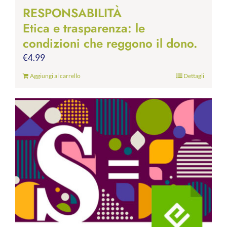
RESPONSABILITÀ
Etica e trasparenza: le
condizioni che reggono il dono.
€
4.99
Aggiungi al carrello
Dettagli