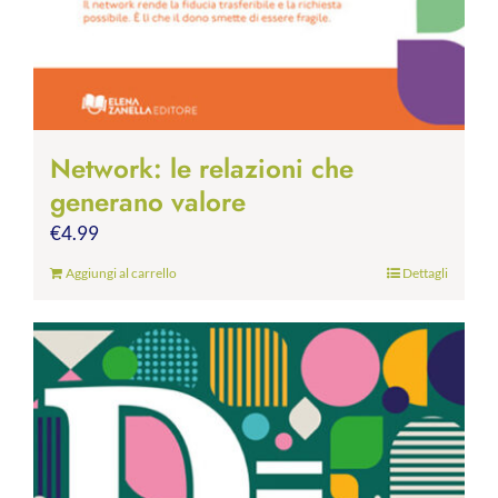
Network: le relazioni che
generano valore
€
4.99
Aggiungi al carrello
Dettagli