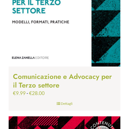
Comunicazione e Advocacy per
il Terzo settore
Fascia
€
9.99
-
€
28.00
di
Dettagli
prezzo:
da
€9.99
a