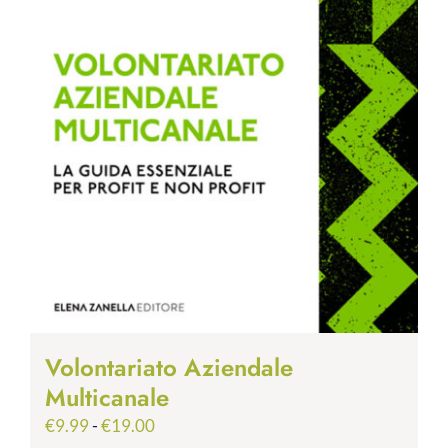
Volontariato Aziendale
Multicanale
Fascia
€
9.99
-
€
19.00