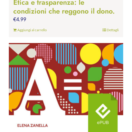
Etica e trasparenza: le
condizioni che reggono il dono.
€
4.99
Aggiungi al carrello
Dettagli