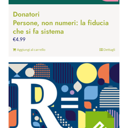
Donatori
Persone, non numeri: la fiducia
che si fa sistema
€
4.99
Aggiungi al carrello
Dettagli