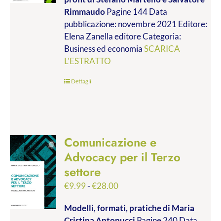
da
Rimmaudo
Pagine 144 Data
€9.99
pubblicazione: novembre 2021 Editore:
a
Elena Zanella editore Categoria:
€19.00
Business ed economia
SCARICA
L'ESTRATTO
Dettagli
Comunicazione e
Advocacy per il Terzo
settore
Fascia
€
9.99
-
€
28.00
di
Modelli, formati, pratiche
di Maria
prezzo:
Cristina Antonucci
Pagine 240 Data