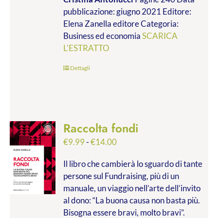
da
pubblicazione: giugno 2021 Editore:
€9.99
Elena Zanella editore Categoria:
a
Business ed economia
SCARICA
€28.00
L'ESTRATTO
Dettagli
Raccolta fondi
Fascia
€
9.99
-
€
14.00
di
Il libro che cambierà lo sguardo di tante
prezzo:
persone sul Fundraising, più di un
da
manuale, un viaggio nell’arte dell’invito
€9.99
al dono: “La buona causa non basta più.
a
Bisogna essere bravi, molto bravi”.
€14.00