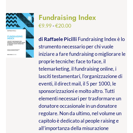
Fundraising Index
Fascia
€
9.99
-
€
20.00
di
di Raffaele Picilli
Fundraising Index è lo
prezzo:
strumento necessario per chi vuole
da
iniziare a fare fundraising o migliorare le
€9.99
proprie tecniche: face to face, il
a
telemarketing, il fundraising online, i
€20.00
lasciti testamentari, l’organizzazione di
eventi, il direct mail, il 5 per 1000, le
sponsorizzazioni e molto altro. Tutti
elementi necessari per trasformare un
donatore occasionale in un donatore
regolare. Non da ultimo, nel volume un
capitolo è dedicato al people raising e
all’importanza della misurazione