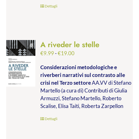
€45.00
Dettagli
A riveder le stelle
Fascia
€
9.99
-
€
19.00
di
Considerazioni metodologiche e
prezzo:
riverberi narrativi sul contrasto alle
da
crisi nel Terzo settore
AA.VV di Stefano
€9.99
Martello (a cura di) Contributi di Giulia
a
Armuzzi, Stefano Martello, Roberto
€19.00
Scalise, Elisa Taiti, Roberta Zarpellon
Dettagli