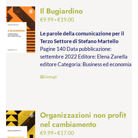
Il Bugiardino
Fascia
€
9.99
-
€
19.00
di
Le parole della comunicazione per il
prezzo:
Terzo Settore
di Stefano Martello
da
Pagine 140 Data pubblicazione:
€9.99
settembre 2022 Editore: Elena Zanella
a
editore Categoria: Business ed economia
€19.00
Dettagli
Organizzazioni non profit
nel cambiamento
Fascia
€
9.99
-
€
17.00