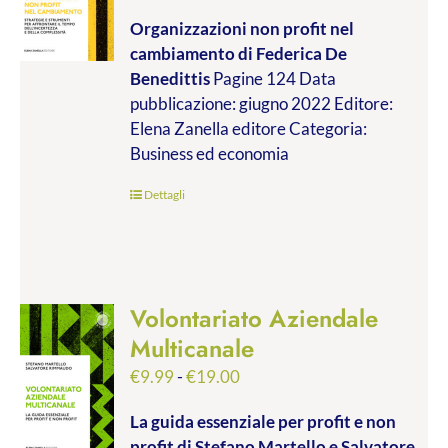
di
Organizzazioni non profit nel
prezzo:
cambiamento
di Federica De
da
Benedittis
Pagine 124 Data
€9.99
pubblicazione: giugno 2022 Editore:
a
Elena Zanella editore Categoria:
€17.00
Business ed economia
Dettagli
Volontariato Aziendale
Multicanale
Fascia
€
9.99
-
€
19.00
di
La guida essenziale per profit e non
prezzo:
profit
di Stefano Martello e Salvatore