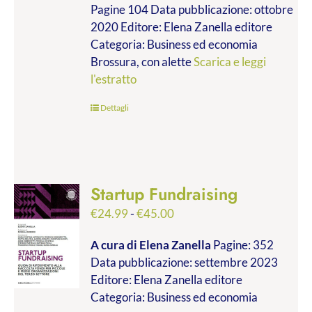
Pagine 104 Data pubblicazione: ottobre
2020 Editore: Elena Zanella editore
Categoria: Business ed economia
Brossura, con alette
Scarica e leggi
l'estratto
Dettagli
Startup Fundraising
Fascia
€
24.99
-
€
45.00
di
A cura di Elena Zanella
Pagine: 352
prezzo:
Data pubblicazione: settembre 2023
da
Editore: Elena Zanella editore
€24.99
Categoria: Business ed economia
a