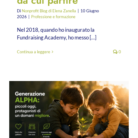
da cui partire
Di
Nonprofit Blog di Elena Zanella
|
10 Giugno
2026
|
Professione e formazione
Nel 2018, quando ho inaugurato la
Fundraising Academy, ho messo [...]
Continua a leggere
0