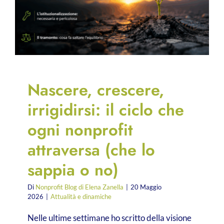
Nascere, crescere,
irrigidirsi: il ciclo che
ogni nonprofit
attraversa (che lo
sappia o no)
Di
Nonprofit Blog di Elena Zanella
|
20 Maggio
2026
|
Attualità e dinamiche
Nelle ultime settimane ho scritto della visione