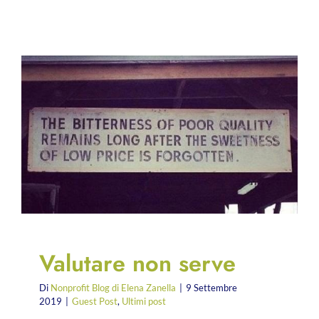
Valutare non serve
Di
Nonprofit Blog di Elena Zanella
|
9 Settembre
2019
|
Guest Post
,
Ultimi post