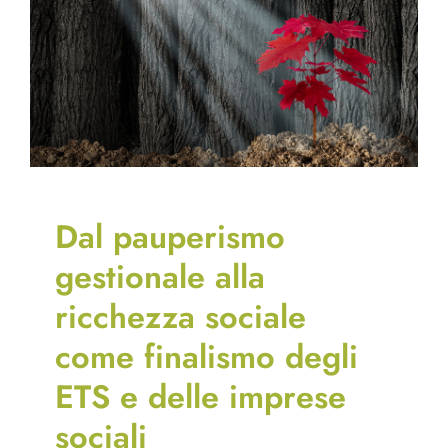
Dal pauperismo
gestionale alla
ricchezza sociale
come finalismo degli
ETS e delle imprese
sociali