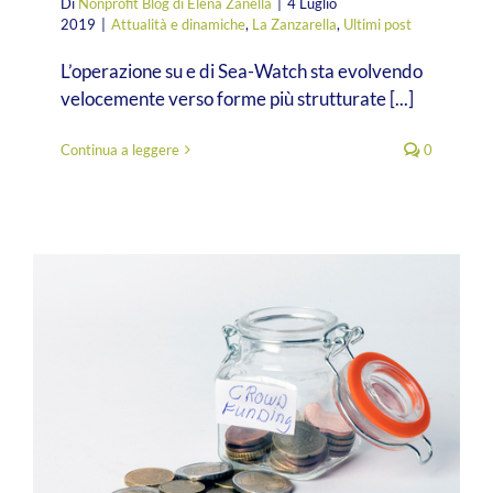
Di
Nonprofit Blog di Elena Zanella
|
4 Luglio
2019
|
Attualità e dinamiche
,
La Zanzarella
,
Ultimi post
L’operazione su e di Sea-Watch sta evolvendo
velocemente verso forme più strutturate [...]
Continua a leggere
0