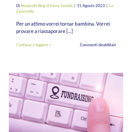
Di
Nonprofit Blog di Elena Zanella
|
15 Agosto 2023
|
La
Zanzarella
Per un attimo vorrei tornar bambina. Vorrei
provare a riassaporare [...]
su
Continua a leggere
Commenti disabilitati
Quando
il
Piave
mormora