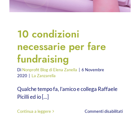
10 condizioni
necessarie per fare
fundraising
Di
Nonprofit Blog di Elena Zanella
|
6 Novembre
2020
|
La Zanzarella
Qualche tempo fa, l’amico e collega Raffaele
Picilli ed io [...]
su
Continua a leggere
Commenti disabilitati
10
condizioni
necessari
per