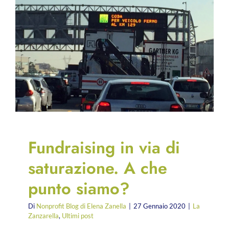
Fundraising in via di
saturazione. A che
punto siamo?
Di
Nonprofit Blog di Elena Zanella
|
27 Gennaio 2020
|
La
Zanzarella
,
Ultimi post