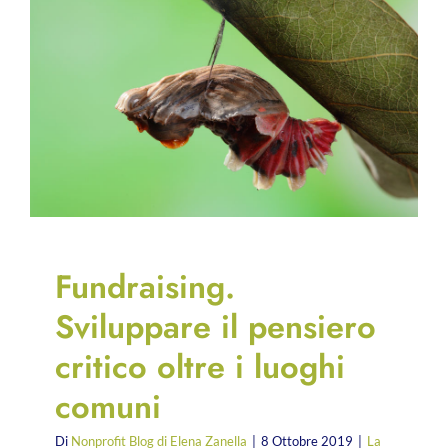
Fundraising.
Sviluppare il pensiero
critico oltre i luoghi
comuni
Di
Nonprofit Blog di Elena Zanella
|
8 Ottobre 2019
|
La