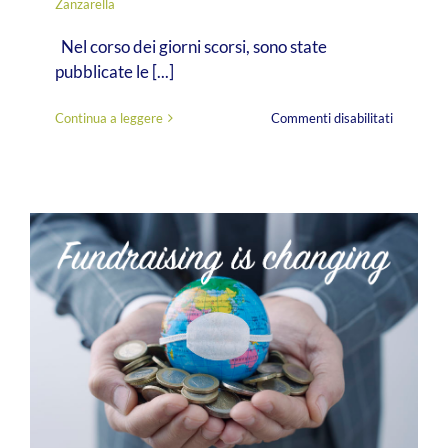
Zanzarella
Nel corso dei giorni scorsi, sono state
pubblicate le [...]
su
Continua a leggere
Commenti disabilitati
La
cultura
del
dono
in
Italia?
Embrional
Crescerà
Dipende