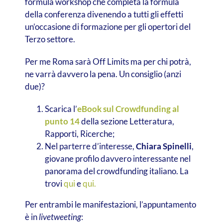
formula workshop che completa la formula
della conferenza divenendo a tutti gli effetti
un’occasione di formazione per gli opertori del
Terzo settore.
Per me Roma sarà Off Limits ma per chi potrà,
ne varrà davvero la pena. Un consiglio (anzi
due)?
Scarica l’
eBook sul Crowdfunding al
punto 14
della sezione Letteratura,
Rapporti, Ricerche;
Nel parterre d’interesse,
Chiara Spinelli
,
giovane profilo davvero interessante nel
panorama del crowdfunding italiano. La
trovi
qui
e
qui.
Per entrambi le manifestazioni, l’appuntamento
è in
livetweeting
: