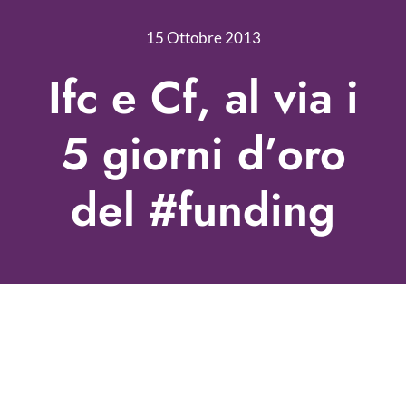
Nonprofit Blog
15 Ottobre 2013
Libri
Ifc e Cf, al via i
Fundraising Academy
5 giorni d’oro
Multimedia
del #funding
Come contattarci