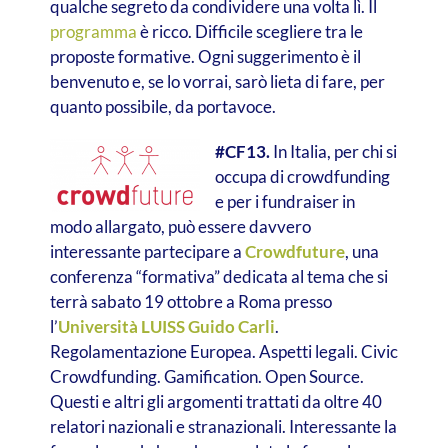
qualche segreto da condividere una volta lì. Il
programma
è ricco. Difficile scegliere tra le
proposte formative. Ogni suggerimento è il
benvenuto e, se lo vorrai, sarò lieta di fare, per
quanto possibile, da portavoce.
#CF13.
In Italia, per chi si
occupa di crowdfunding
e per i fundraiser in
modo allargato, può essere davvero
interessante partecipare a
Crowdfuture
, una
conferenza “formativa” dedicata al tema che si
terrà sabato 19 ottobre a Roma presso
l’
Università LUISS Guido Carli
.
Regolamentazione Europea. Aspetti legali. Civic
Crowdfunding. Gamification. Open Source.
Questi e altri gli argomenti trattati da oltre 40
relatori nazionali e stranazionali. Interessante la