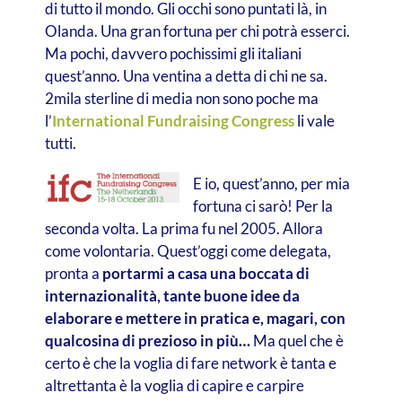
di tutto il mondo. Gli occhi sono puntati là, in
Olanda. Una gran fortuna per chi potrà esserci.
Ma pochi, davvero pochissimi gli italiani
quest’anno. Una ventina a detta di chi ne sa.
2mila sterline di media non sono poche ma
l’
International Fundraising Congress
li vale
tutti.
E io, que
st’anno, per mia
fortuna ci sarò! Per la
seconda volta. La prima fu nel 2005. Allora
come volontaria. Quest’oggi come delegata,
pronta a
portarmi a casa una boccata di
internazionalità, tante buone idee da
elaborare e mettere in pratica e, magari, con
qualcosina di prezioso in più…
Ma quel che è
certo è che la voglia di fare network è tanta e
altrettanta è la voglia di capire e carpire