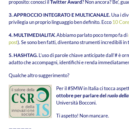
proposito: conosci il
Twitter Award
? Non ancora? Be’, gua
3. APPROCCIO INTEGRATO E MULTICANALE.
Usa i div
privilegia un proprio linguaggio ben definito. Ecco
10 Cons
4. MULTIMEDIALITA’.
Abbiamo parlato poco tempo fa di
post
). Se sono ben fatti, diventano strumenti incredibili i
5. HASHTAG.
L’uso di parole chiave anticipate dall’# è orm
adatto che accompagni, identifichi e renda immediatamente 
Qualche altro suggerimento?
Per il #SMW in Italia ci tocca aspe
ottobre per parlare del
ruolo della
Università Bocconi.
Ti aspetto! Non mancare.
—————–