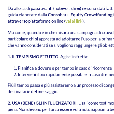
Da allora, di passi avanti (notevoli, direi) ne sono stati fatt
guida elaborate dalla
Consob
sull’
Equity Crowdfunding
attraverso piattaforme on line (
vai al link
).
Ma come, quando e in che misura una campagna di crowdfu
particolare chi si appresta ad adottarne l’uso per la prima
che vanno considerati se si vogliono raggiungere gli obietti
1. IL TEMPISMO E’ TUTTO.
Agisci in fretta:
Pianifica a dovere e per tempo in caso di ricorrenze
Intervieni il più rapidamente possibile in caso di em
Più il tempo passa e più assisteremo a un processo di cong
destinatarie del messaggio.
2. USA (BENE) GLI INFLUENZATORI.
Usali come testimoni
pena. Non devono per forza essere volti noti. Sappiamo ben