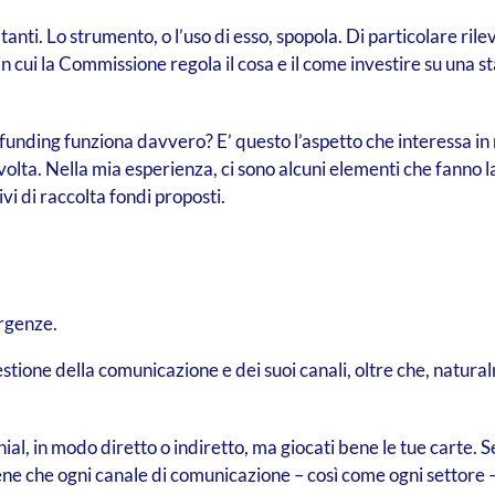
i tanti. Lo strumento, o l’uso di esso, spopola. Di particolare rile
in cui la Commissione regola il cosa e il come investire su una st
nding funziona davvero? E’ questo l’aspetto che interessa i
 volta. Nella mia esperienza, ci sono alcuni elementi che fanno l
vi di raccolta fondi proposti.
ergenze.
estione della comunicazione e dei suoi canali, oltre che, natur
al, in modo diretto o indiretto, ma giocati bene le tue carte. 
e che ogni canale di comunicazione – così come ogni settore – h