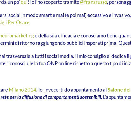
rda un po’
qui
! Io l’ho scoperto tramite
@franzrusso
, personagg
ersi social in modo smart e mai (e poi mai) eccessivo e invasiv
igli Per Osare
.
neuromarketing
e della sua efficacia e conosciamo bene quanto
n termini di ritorno raggiungendo pubblici insperati prima. Ques
ai trasversale a tutti i social media. Il mio consiglio è: dedica 
riconoscibile la tua ONP on line rispetto a questo tipo di iniz
ttare
Milano 2014
. Io, invece, ti do appuntamento al
Salone del
 rete per la diffusione di comportamenti sostenibili
.
L’appuntament