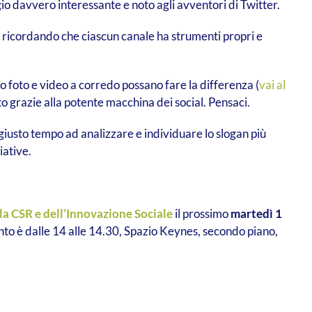
io davvero interessante e noto agli avventori di Twitter.
o, ricordando che ciascun canale ha strumenti propri e
 foto e video a corredo possano fare la differenza (
vai al
to grazie alla potente macchina dei social. Pensaci.
il giusto tempo ad analizzare e individuare lo slogan più
iative.
la CSR e dell’Innovazione Sociale
il prossimo
martedì 1
o è dalle 14 alle 14.30, Spazio Keynes, secondo piano,