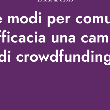
e modi per com
fficacia una ca
di crowdfundin