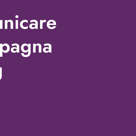
unicare
mpagna
g