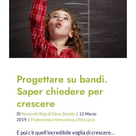
Progettare su bandi.
Saper chiedere per
crescere
Di
Nonprofit Blog di Elena Zanella
|
12 Marzo
2019
|
Professione e formazione
,
Ultimi post
E poi c’è quell’incredibile voglia di crescere…