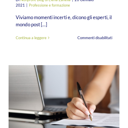
2021
|
Professione e formazione
Viviamo momenti incerti e, dicono gli esperti, il
mondo post [...]
su
Continua a leggere
Commenti disabilitati
Abitare
l’Europa:
l’opportun
di
crescita
va
cercata
oltre
i
confini