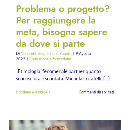
Problema o progetto?
Per raggiungere la
meta, bisogna sapere
da dove si parte
Di
Nonprofit Blog di Elena Zanella
|
9 Agosto
2022
|
Professione e formazione
Etimologia, fenomenale partner quanto
sconosciuta e scontata. Michela Locatelli, [...]
su
Continua a leggere
Commenti disabilitati
Problema
o
progetto?
Per
raggiung
la