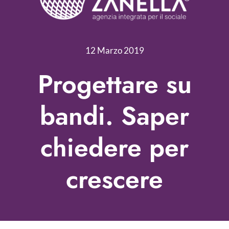
Servizi
Nonprofit Blog
12 Marzo 2019
Libri
Progettare su
Fundraising Academy
bandi. Saper
Multimedia
chiedere per
Come contattarci
crescere