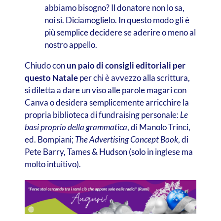
abbiamo bisogno? Il donatore non lo sa,
noi sì. Diciamoglielo. In questo modo gli è
più semplice decidere se aderire o meno al
nostro appello.
Chiudo con
un paio di consigli editoriali
per
questo Natale
per chi è avvezzo alla scrittura,
si diletta a dare un viso alle parole magari con
Canva o desidera semplicemente arricchire la
propria biblioteca di fundraising personale:
Le
basi proprio della grammatica
, di Manolo Trinci,
ed. Bompiani;
The Advertising Concept Book
, di
Pete Barry, Tames & Hudson (solo in inglese ma
molto intuitivo).