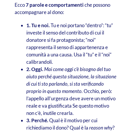
Ecco
7 parole e comportamenti
che possono
accompagnare al dono:
1. Tu e noi.
Tu e noi portano “dentro”: “tu”
investe il senso del contributo di cui il
donatore si fa protagonista; “noi”
rappresenta il senso di appartenenza e
comunità a una causa. Usa il “tu” e il “noi”
calibrandoli.
2. Oggi.
Mai come oggi c’è bisogno del tuo
aiuto perché questa situazione, la situazione
di cui ti sto parlando, si sta verificando
proprio in questo momento.
Occhio, però:
l’appello all’urgenza deve avere un motivo
reale e va giustificata Se questo motivo
non c’è, inutile crearla.
3. Perché.
Qual è il motivo per cui
richiediamo il dono? Qual è la
reason why
?