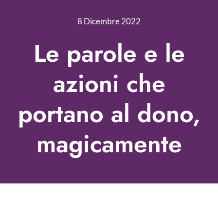
Nonprofit Blog
8 Dicembre 2022
Libri
Le parole e le
Fundraising Academy
azioni che
Multimedia
portano al dono,
Come contattarci
magicamente