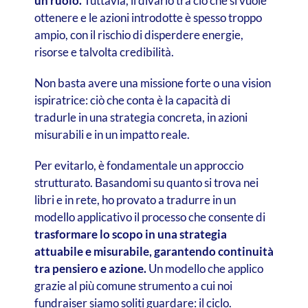
un ruolo.
Tuttavia, il divario tra ciò che si vuole
ottenere e le azioni introdotte è spesso troppo
ampio, con il rischio di disperdere energie,
risorse e talvolta credibilità.
Non basta avere una missione forte o una vision
ispiratrice: ciò che conta è la capacità di
tradurle in una strategia concreta, in azioni
misurabili e in un impatto reale.
Per evitarlo, è fondamentale un approccio
strutturato. Basandomi su quanto si trova nei
libri e in rete, ho provato a tradurre in un
modello applicativo il processo che consente di
trasformare lo scopo in una strategia
attuabile e misurabile, garantendo continuità
tra pensiero e azione.
Un modello che applico
grazie al più comune strumento a cui noi
fundraiser siamo soliti guardare: il ciclo.