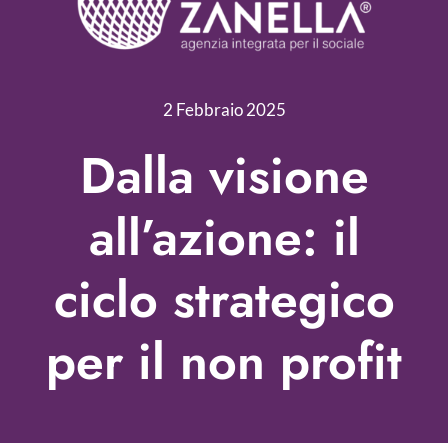
Servizi
Nonprofit Blog
2 Febbraio 2025
Libri
Dalla visione
Fundraising Academy
all’azione: il
Multimedia
ciclo strategico
Come contattarci
per il non profit