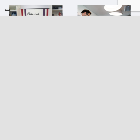
“Pensa.
L’arte di
Credi.
chiedere:
Sogna. Osa.”
perché il
Questo il
Board è la
mantra da cui
prima leva
partire
del
fundraising
10 Giugno 2026
|
0
Comments
1 Aprile 2026
|
0 Comments