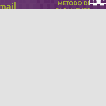
METODO DI
email
PAGAMENTO
icevere via e-mail
Se non hai un account PayPal puoi
pagare con la tua carta di credito.
Privacy policy
Termini e condizioni