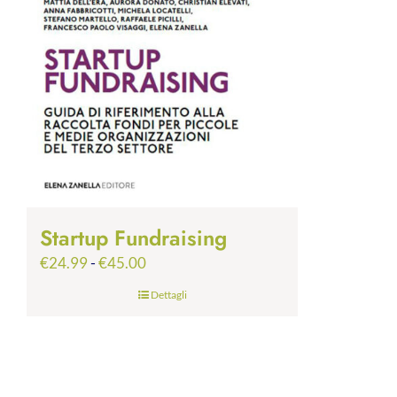
Startup Fundraising
Fascia
€
24.99
-
€
45.00
di
Dettagli
prezzo:
da
€24.99
a
€45.00