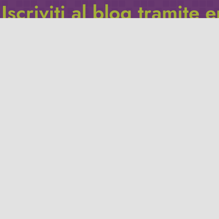
Iscriviti al blog tramite 
Inserisci il tuo indirizzo e-mail per iscriverti a questo blog, e r
le notifiche di nuovi post.
Indirizzo
email
Iscriviti
Leggi la
privacy policy
del blog.