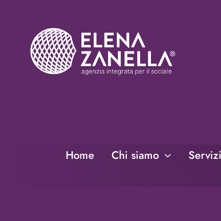
Salta
al
contenuto
Home
Chi siamo
Serviz