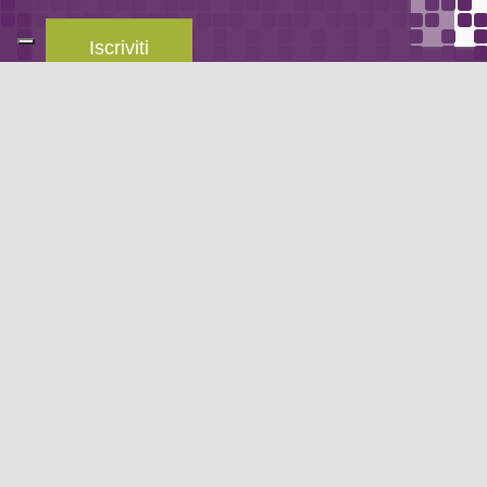
Iscriviti
Leggi la
privacy policy
del blog.
METODO DI PAGAMENTO
Se non hai un account PayPal puoi pagare con la tua carta di