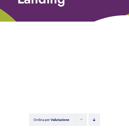
Libri
Fundraising Academy
Multimedia
Come contattarci
Ordina per
Valutazione