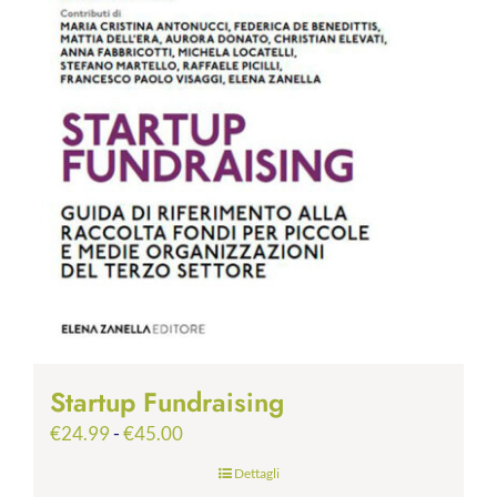
Startup Fundraising
Fascia
€
24.99
-
€
45.00
di
Dettagli
prezzo: