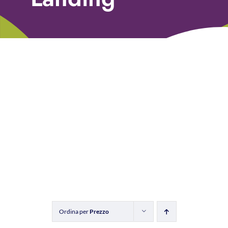
Libri
Fundraising Academy
Multimedia
Come contattarci
Ordina per
Prezzo