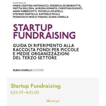
Startup Fundraising
Fascia
€
24.99
-
€
45.00
di
Dettagli
prezzo: