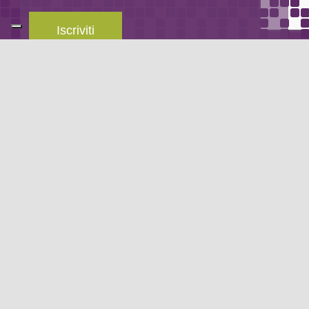
Iscriviti
Leggi la
privacy policy
del blog.
METODO DI PAGAMENTO
Se non hai un account PayPal puoi pagare con la tua carta di