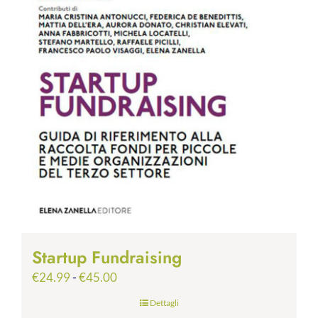
Startup Fundraising
Fascia
€
24.99
-
€
45.00
di
Dettagli
prezzo: