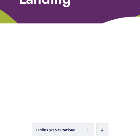
Libri
Fundraising Academy
Multimedia
Come contattarci
Ordina per
Valutazione