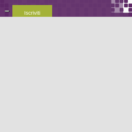
Iscriviti
Leggi la
privacy policy
del blog.
METODO DI PAGAMENTO
Se non hai un account PayPal puoi pagare con la tua carta di