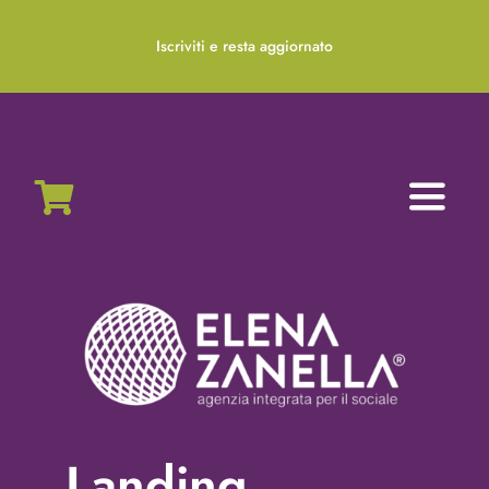
Salta
al
Iscriviti e resta aggiornato
contenuto
Toggl
Naviga
Home
Chi siamo
Servizi
Nonprofit Blog
Landing