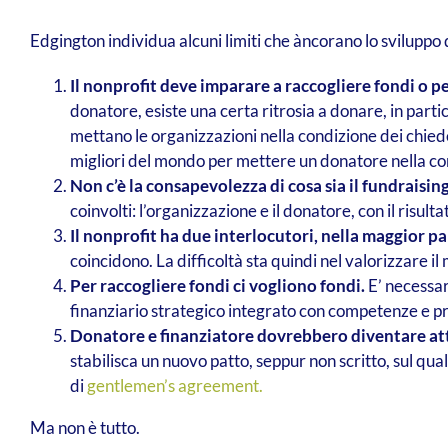
Edgington individua alcuni limiti che àncorano lo sviluppo d
Il nonprofit deve imparare a raccogliere fondi o pe
donatore, esiste una certa ritrosia a donare, in part
mettano le organizzazioni nella condizione dei chie
migliori del mondo per mettere un donatore nella co
Non c’è la consapevolezza di cosa sia il fundraising
coinvolti: l’organizzazione e il donatore, con il risult
Il nonprofit ha due interlocutori, nella maggior par
coincidono. La difficoltà sta quindi nel valorizzare 
Per raccogliere fondi ci vogliono fondi.
E’ necessari
finanziario strategico integrato con competenze e pr
Donatore e finanziatore dovrebbero diventare att
stabilisca un nuovo patto, seppur non scritto, sul q
di
gentlemen’s agreement.
Ma non è tutto.