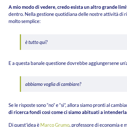
A mio modo di vedere, credo esista un altro grande limit
dentro. Nella gestione quotidiana delle nostre attività d
molto semplice:
è tutto qui?
E a questa banale questione dovrebbe aggiungersene un’a
abbiamo voglia di cambiare?
Se le risposte sono “no” e “sì”, allora siamo pronti al camb
di ricerca fondi così come ci siamo abituati a intenderla
Di quest’idea è
Marco Grumo
, professore di economia e 