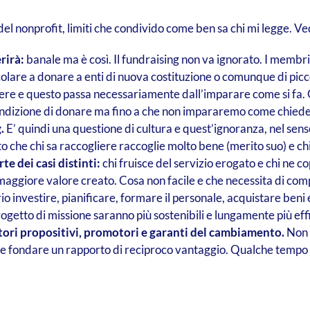
el nonprofit, limiti che condivido come ben sa chi mi legge. Ved
rirà:
banale ma è così. Il fundraising non va ignorato.
I membri 
icolare a donare a enti di nuova costituzione o comunque di picc
dere e questo passa necessariamente dall’imparare come si fa. 
ndizione di donare ma fino a che non impararemo come chiederg
.
E’ quindi una questione di cultura e quest’ignoranza, nel sens
ato che chi sa raccogliere raccoglie molto bene (merito suo) e chi
te dei casi distinti:
chi fruisce del servizio erogato e chi ne cop
il maggiore valore creato. Cosa non facile e che necessita di co
o investire, pianificare, formare il personale, acquistare beni 
ogetto di missione saranno più sostenibili e lungamente più eff
ori propositivi, promotori e garanti del cambiamento.
Non è
uale fondare un rapporto di reciproco vantaggio. Qualche tempo 