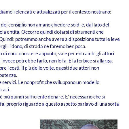
iamoli elencati e attualizzati per il contesto nostrano:
del consiglio non amano chiedere soldi e, dal lato del
ola entità. Occorre quindi dotarsi di strumenti che
Quindi: potremmo anche avere a disposizione tutte le leve
li il dono, di strada ne faremo ben poca.
o di non conoscere appunto, vale per entrambi gli attori
 invece potrebbe farlo, non lo fa. E la forbice si allarga.
re i costi. Il più delle volte, questi due attori non
mpetenze.
e servizi.
Le nonprofit che sviluppano un modello
icac
i.
 più quindi sufficiente donare. E’ necessario che si
fa, proprio riguardo a questo aspetto parlavo di una sorta