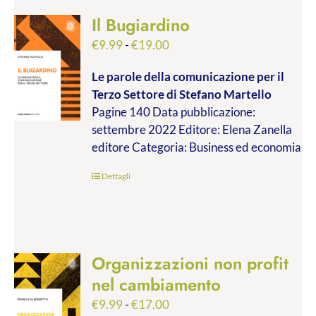
Il Bugiardino
Fascia
€
9.99
-
€
19.00
di
Le parole della comunicazione per il
prezzo:
Terzo Settore
di Stefano Martello
da
Pagine 140 Data pubblicazione:
€9.99
settembre 2022 Editore: Elena Zanella
a
editore Categoria: Business ed economia
€19.00
Dettagli
Organizzazioni non profit
nel cambiamento
Fascia
€
9.99
-
€
17.00