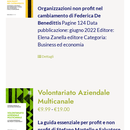
di
Organizzazioni non profit nel
prezzo:
cambiamento
di Federica De
da
Benedittis
Pagine 124 Data
€9.99
pubblicazione: giugno 2022 Editore:
a
Elena Zanella editore Categoria:
€17.00
Business ed economia
Dettagli
Volontariato Aziendale
Multicanale
Fascia
€
9.99
-
€
19.00
di
La guida essenziale per profit e non
prezzo:
profit
di Stefano Martello e Salvatore