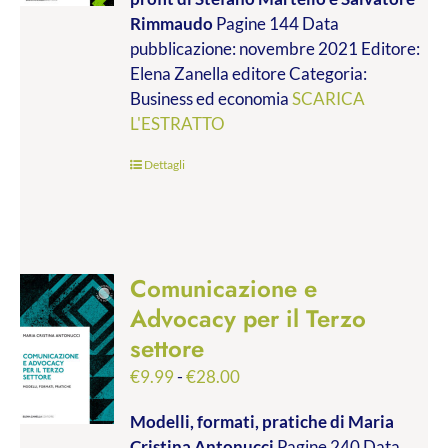
da
Rimmaudo
Pagine 144 Data
€9.99
pubblicazione: novembre 2021 Editore:
a
Elena Zanella editore Categoria:
€19.00
Business ed economia
SCARICA
L'ESTRATTO
Dettagli
Comunicazione e
Advocacy per il Terzo
settore
Fascia
€
9.99
-
€
28.00
di
Modelli, formati, pratiche
di Maria
prezzo:
Cristina Antonucci
Pagine 240 Data