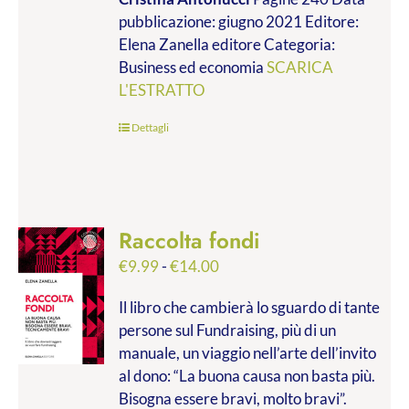
da
pubblicazione: giugno 2021 Editore:
€9.99
Elena Zanella editore Categoria:
a
Business ed economia
SCARICA
€28.00
L'ESTRATTO
Dettagli
Raccolta fondi
Fascia
€
9.99
-
€
14.00
di
Il libro che cambierà lo sguardo di tante
prezzo:
persone sul Fundraising, più di un
da
manuale, un viaggio nell’arte dell’invito
€9.99
al dono: “La buona causa non basta più.
a
Bisogna essere bravi, molto bravi”.
€14.00