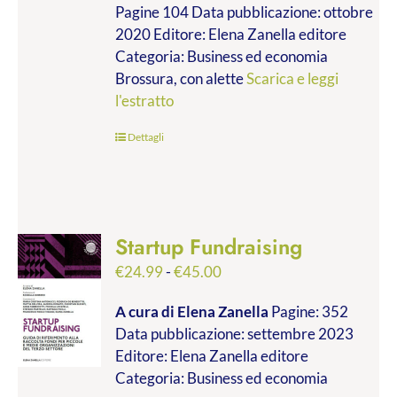
Pagine 104 Data pubblicazione: ottobre
2020 Editore: Elena Zanella editore
Categoria: Business ed economia
Brossura, con alette
Scarica e leggi
l'estratto
Dettagli
Startup Fundraising
Fascia
€
24.99
-
€
45.00
di
A cura di Elena Zanella
Pagine: 352
prezzo:
Data pubblicazione: settembre 2023
da
Editore: Elena Zanella editore
€24.99
Categoria: Business ed economia
a