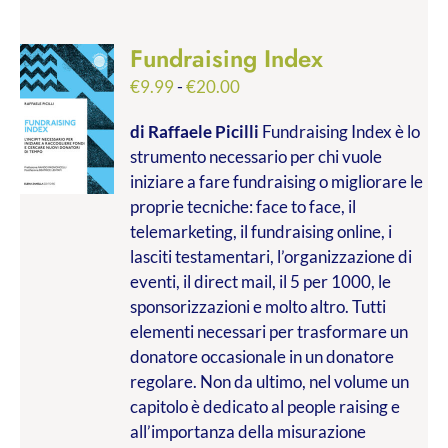
Fundraising Index
Fascia
€
9.99
-
€
20.00
di
di Raffaele Picilli
Fundraising Index è lo
prezzo:
strumento necessario per chi vuole
da
iniziare a fare fundraising o migliorare le
€9.99
proprie tecniche: face to face, il
a
telemarketing, il fundraising online, i
€20.00
lasciti testamentari, l’organizzazione di
eventi, il direct mail, il 5 per 1000, le
sponsorizzazioni e molto altro. Tutti
elementi necessari per trasformare un
donatore occasionale in un donatore
regolare. Non da ultimo, nel volume un
capitolo è dedicato al people raising e
all’importanza della misurazione