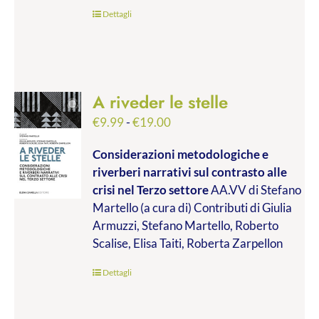
€45.00
Dettagli
A riveder le stelle
Fascia
€
9.99
-
€
19.00
di
Considerazioni metodologiche e
prezzo:
riverberi narrativi sul contrasto alle
da
crisi nel Terzo settore
AA.VV di Stefano
€9.99
Martello (a cura di) Contributi di Giulia
a
Armuzzi, Stefano Martello, Roberto
€19.00
Scalise, Elisa Taiti, Roberta Zarpellon
Dettagli