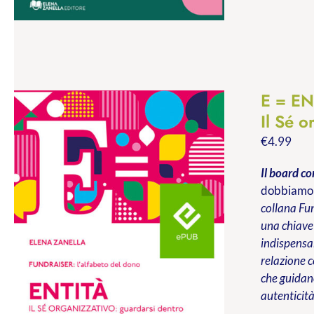
E = EN
Il Sé o
€
4.99
Il board co
dobbiamo s
collana Fun
una chiave 
indispensab
relazione c
che guidano
autenticità