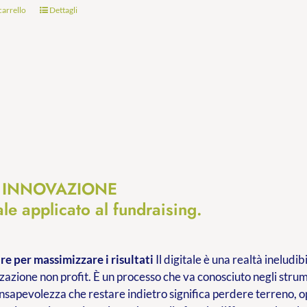
carrello
Dettagli
e INNOVAZIONE
tale applicato al fundraising.
e per massimizzare i risultati
Il digitale è una realtà inelud
zazione non profit. È un processo che va conosciuto negli stru
onsapevolezza che restare indietro significa perdere terreno, opp