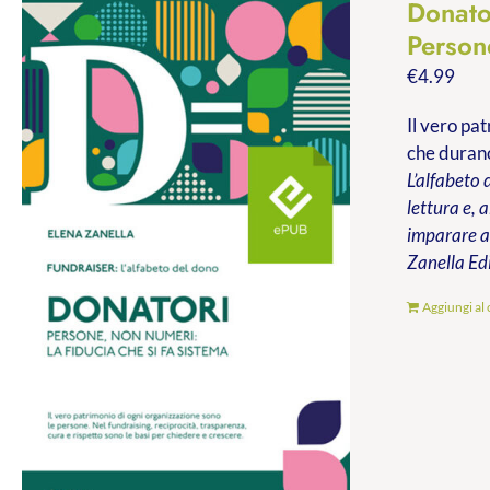
Donato
Persone
€
4.99
Il vero pa
che durano
L’alfabeto 
lettura e, 
imparare a 
Zanella Ed
Aggiungi al 