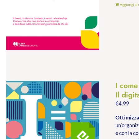
Aggiungi al 
I com
Il digi
€
4.99
Ottimizzar
un’organiz
e con la c