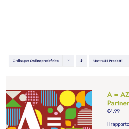
Ordina per
Ordine predefinito
Mostra
54 Prodotti
A = A
Partne
€
4.99
Il rapporto