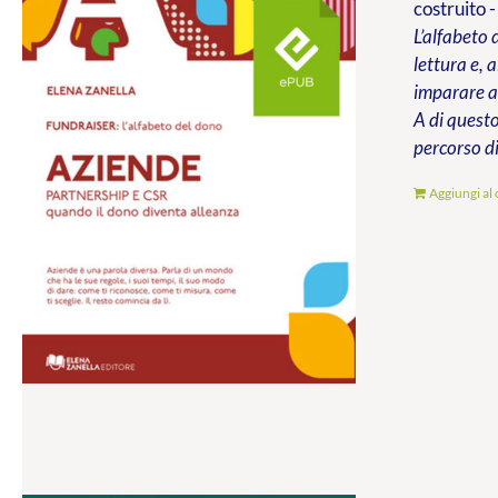
costruito -
L’alfabeto 
lettura e, 
imparare a 
A di questo
percorso di
Aggiungi al 