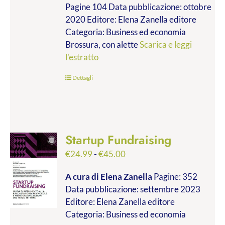
Pagine 104 Data pubblicazione: ottobre
2020 Editore: Elena Zanella editore
Categoria: Business ed economia
Brossura, con alette
Scarica e leggi
l'estratto
Dettagli
Startup Fundraising
Fascia
€
24.99
-
€
45.00
di
A cura di Elena Zanella
Pagine: 352
prezzo:
Data pubblicazione: settembre 2023
da
Editore: Elena Zanella editore
€24.99
Categoria: Business ed economia
a