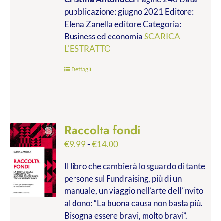
da
pubblicazione: giugno 2021 Editore:
€9.99
Elena Zanella editore Categoria:
a
Business ed economia
SCARICA
€28.00
L'ESTRATTO
Dettagli
Raccolta fondi
Fascia
€
9.99
-
€
14.00
di
Il libro che cambierà lo sguardo di tante
prezzo:
persone sul Fundraising, più di un
da
manuale, un viaggio nell’arte dell’invito
€9.99
al dono: “La buona causa non basta più.
a
Bisogna essere bravi, molto bravi”.
€14.00