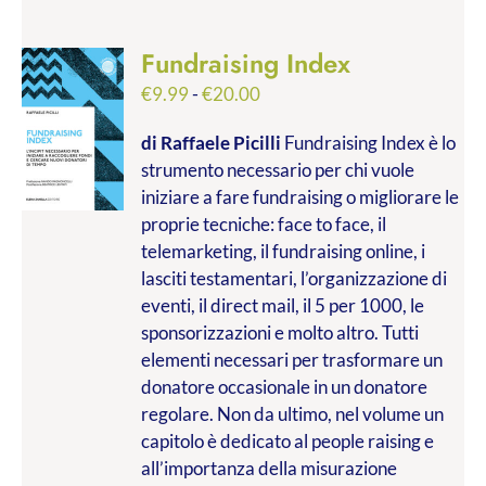
Fundraising Index
Fascia
€
9.99
-
€
20.00
di
di Raffaele Picilli
Fundraising Index è lo
prezzo:
strumento necessario per chi vuole
da
iniziare a fare fundraising o migliorare le
€9.99
proprie tecniche: face to face, il
a
telemarketing, il fundraising online, i
€20.00
lasciti testamentari, l’organizzazione di
eventi, il direct mail, il 5 per 1000, le
sponsorizzazioni e molto altro. Tutti
elementi necessari per trasformare un
donatore occasionale in un donatore
regolare. Non da ultimo, nel volume un
capitolo è dedicato al people raising e
all’importanza della misurazione