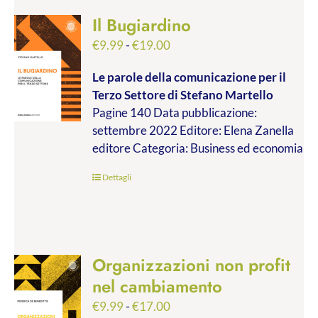
Il Bugiardino
Fascia
€
9.99
-
€
19.00
di
Le parole della comunicazione per il
prezzo:
Terzo Settore
di Stefano Martello
da
Pagine 140 Data pubblicazione:
€9.99
settembre 2022 Editore: Elena Zanella
a
editore Categoria: Business ed economia
€19.00
Dettagli
Organizzazioni non profit
nel cambiamento
Fascia
€
9.99
-
€
17.00