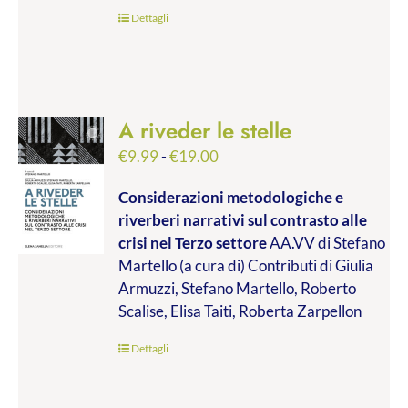
€45.00
Dettagli
A riveder le stelle
Fascia
€
9.99
-
€
19.00
di
Considerazioni metodologiche e
prezzo:
riverberi narrativi sul contrasto alle
da
crisi nel Terzo settore
AA.VV di Stefano
€9.99
Martello (a cura di) Contributi di Giulia
a
Armuzzi, Stefano Martello, Roberto
€19.00
Scalise, Elisa Taiti, Roberta Zarpellon
Dettagli