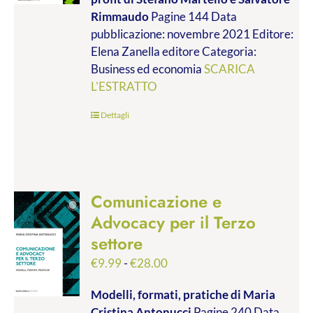
da
Rimmaudo
Pagine 144 Data
€9.99
pubblicazione: novembre 2021 Editore:
a
Elena Zanella editore Categoria:
€19.00
Business ed economia
SCARICA
L'ESTRATTO
Dettagli
Comunicazione e
Advocacy per il Terzo
settore
Fascia
€
9.99
-
€
28.00
di
Modelli, formati, pratiche
di Maria
prezzo:
Cristina Antonucci
Pagine 240 Data