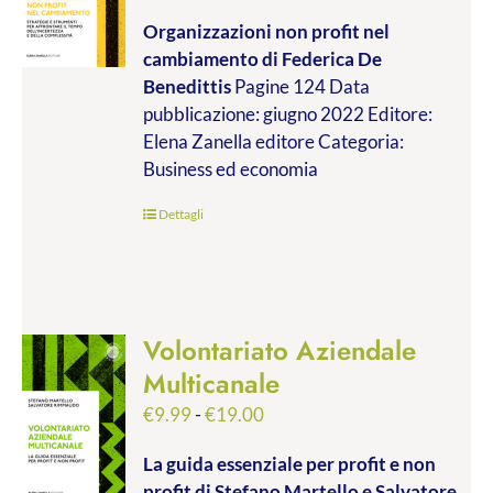
di
Organizzazioni non profit nel
prezzo:
cambiamento
di Federica De
da
Benedittis
Pagine 124 Data
€9.99
pubblicazione: giugno 2022 Editore:
a
Elena Zanella editore Categoria:
€17.00
Business ed economia
Dettagli
Volontariato Aziendale
Multicanale
Fascia
€
9.99
-
€
19.00
di
La guida essenziale per profit e non
prezzo:
profit
di Stefano Martello e Salvatore