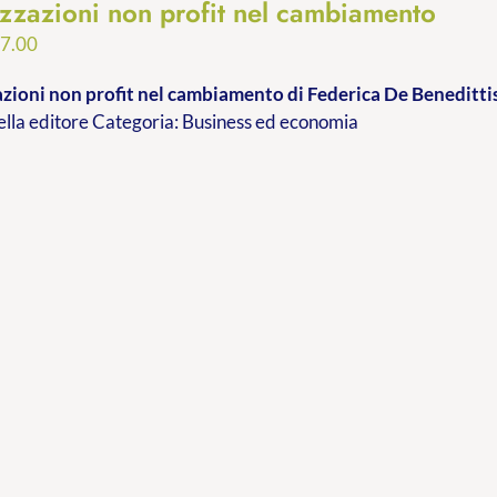
zzazioni non profit nel cambiamento
Fascia
7.00
di
zioni non profit nel cambiamento
di Federica De Beneditti
prezzo:
ella editore Categoria: Business ed economia
da
€9.99
a
€17.00