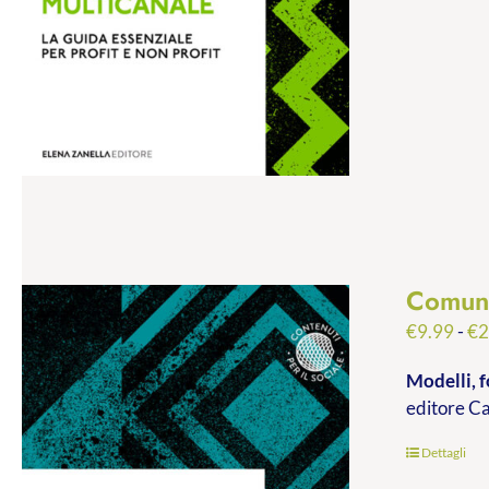
Comuni
€
9.99
-
€
2
Modelli, f
editore C
Dettagli