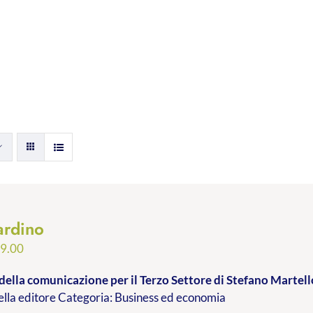
ardino
Fascia
9.00
di
della comunicazione per il Terzo Settore
di Stefano Martell
prezzo:
lla editore Categoria: Business ed economia
da