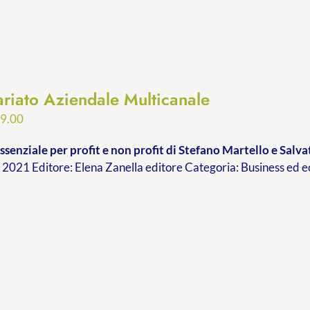
ariato Aziendale Multicanale
Fascia
9.00
di
ssenziale per profit e non profit
di Stefano Martello e Sal
prezzo:
2021 Editore: Elena Zanella editore Categoria: Business ed
da
€9.99
a
€19.00