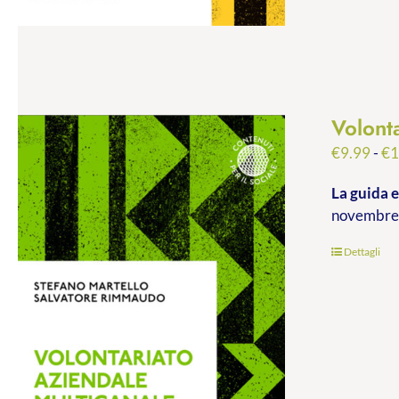
Volont
€
9.99
-
€
1
La guida e
novembre 
Dettagli