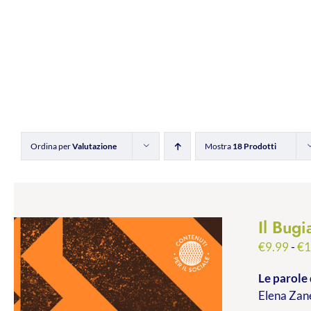
Ordina per
Valutazione
Mostra
18 Prodotti
Il Bugi
€
9.99
-
€
1
Le parole 
Elena Zane