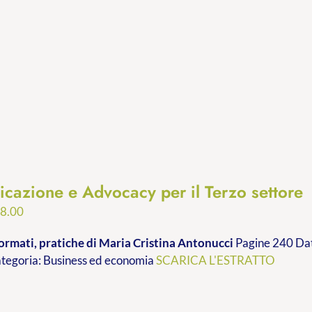
cazione e Advocacy per il Terzo settore
Fascia
8.00
di
ormati, pratiche
di Maria Cristina Antonucci
Pagine 240 Dat
prezzo:
ategoria: Business ed economia
SCARICA L'ESTRATTO
da
€9.99
a