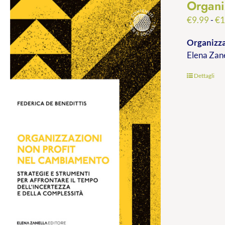
Organi
€
9.99
-
€
1
Organizza
Elena Zan
Dettagli