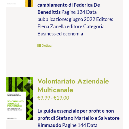
cambiamento
di Federica De
da
Benedittis
Pagine 124 Data
€9.99
pubblicazione: giugno 2022 Editore:
a
Elena Zanella editore Categoria:
€17.00
Business ed economia
Dettagli
Volontariato Aziendale
Multicanale
Fascia
€
9.99
-
€
19.00
di
La guida essenziale per profit e non
prezzo:
profit
di Stefano Martello e Salvatore
da
Rimmaudo
Pagine 144 Data
€9.99