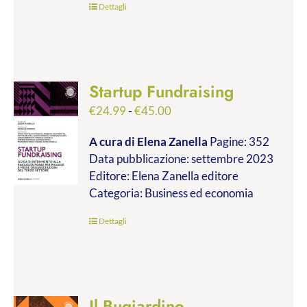
Dettagli
Startup Fundraising
Fascia
€
24.99
-
€
45.00
di
A cura di Elena Zanella
Pagine: 352
prezzo:
Data pubblicazione: settembre 2023
da
Editore: Elena Zanella editore
€24.99
Categoria: Business ed economia
a
€45.00
Dettagli
Il Bugiardino