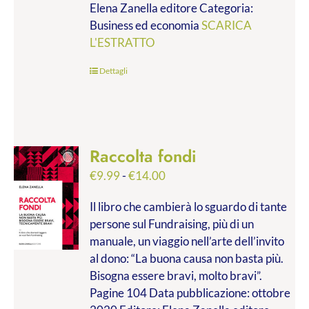
Elena Zanella editore Categoria:
a
Business ed economia
SCARICA
€28.00
L'ESTRATTO
Dettagli
Raccolta fondi
Fascia
€
9.99
-
€
14.00
di
Il libro che cambierà lo sguardo di tante
prezzo:
persone sul Fundraising, più di un
da
manuale, un viaggio nell’arte dell’invito
€9.99
al dono: “La buona causa non basta più.
a
Bisogna essere bravi, molto bravi”.
€14.00
Pagine 104 Data pubblicazione: ottobre