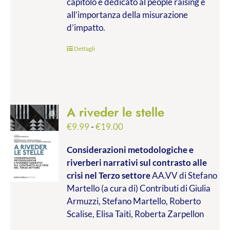
capitolo è dedicato al people raising e
all’importanza della misurazione
d’impatto.
Dettagli
A riveder le stelle
Fascia
€
9.99
-
€
19.00
di
Considerazioni metodologiche e
prezzo:
riverberi narrativi sul contrasto alle
da
crisi nel Terzo settore
AA.VV di Stefano
€9.99
Martello (a cura di) Contributi di Giulia
a
Armuzzi, Stefano Martello, Roberto
€19.00
Scalise, Elisa Taiti, Roberta Zarpellon