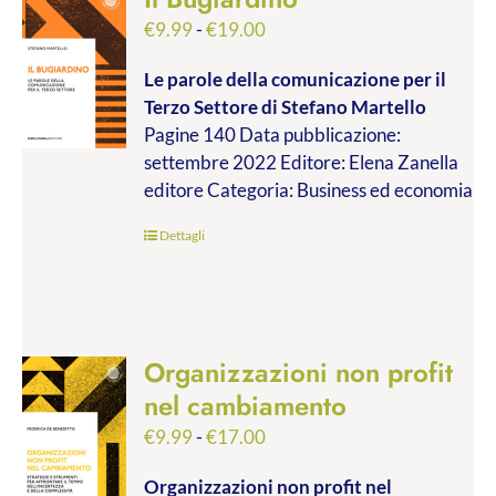
Fascia
€
9.99
-
€
19.00
di
Le parole della comunicazione per il
prezzo:
Terzo Settore
di Stefano Martello
da
Pagine 140 Data pubblicazione:
€9.99
settembre 2022 Editore: Elena Zanella
a
editore Categoria: Business ed economia
€19.00
Dettagli
Organizzazioni non profit
nel cambiamento
Fascia
€
9.99
-
€
17.00
di
Organizzazioni non profit nel
prezzo: