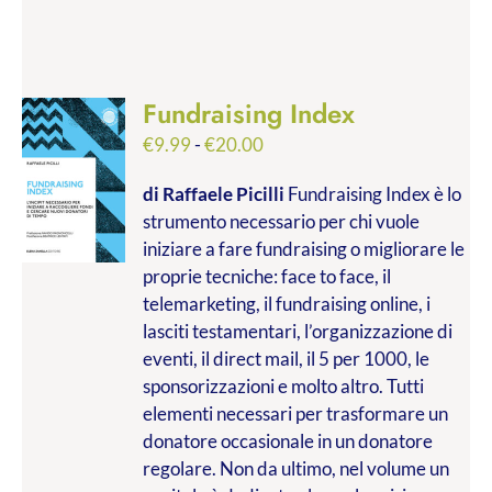
Fundraising Index
Fascia
€
9.99
-
€
20.00
di
di Raffaele Picilli
Fundraising Index è lo
prezzo:
strumento necessario per chi vuole
da
iniziare a fare fundraising o migliorare le
€9.99
proprie tecniche: face to face, il
a
telemarketing, il fundraising online, i
€20.00
lasciti testamentari, l’organizzazione di
eventi, il direct mail, il 5 per 1000, le
sponsorizzazioni e molto altro. Tutti
elementi necessari per trasformare un
donatore occasionale in un donatore
regolare. Non da ultimo, nel volume un