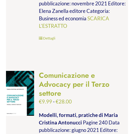
pubblicazione: novembre 2021 Editore:
a
Elena Zanella editore Categoria:
€19.00
Business ed economia
SCARICA
L'ESTRATTO
Dettagli
Comunicazione e
Advocacy per il Terzo
settore
Fascia
€
9.99
-
€
28.00
di
Modelli, formati, pratiche
di Maria
prezzo:
Cristina Antonucci
Pagine 240 Data
da
pubblicazione: giugno 2021 Editore:
€9.99